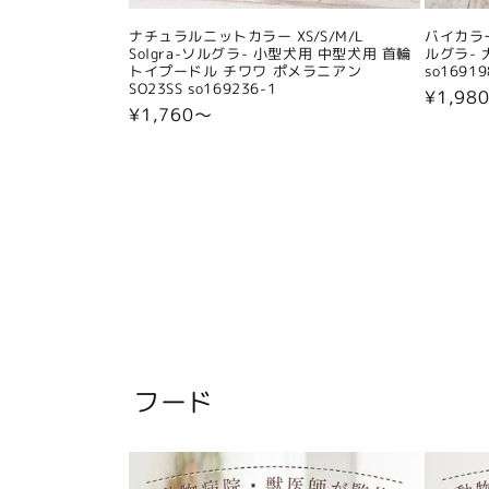
ナチュラルニットカラー XS/S/M/L
バイカラー
Solgra-ソルグラ- 小型犬用 中型犬用 首輪
ルグラ- 
トイプードル チワワ ポメラニアン
so16919
SO23SS so169236-1
通
¥1,98
通
¥1,760〜
常
常
価
価
格
格
フード