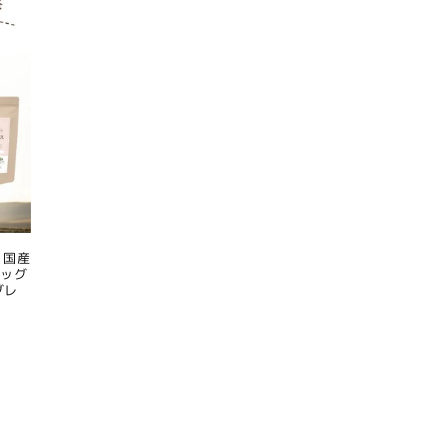
 国産
ドッグ
グレ