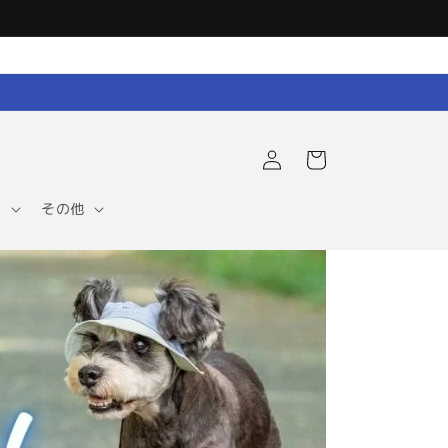
ロ
カ
グ
ー
イ
ト
ン
ア
その他