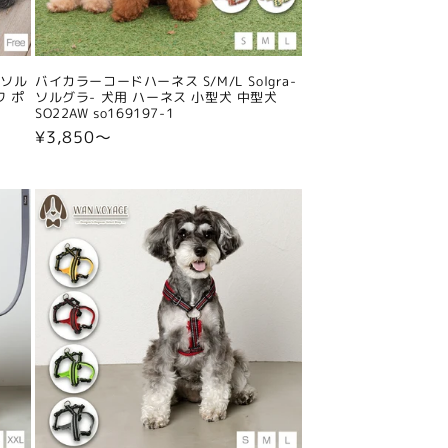
-ソル
バイカラーコードハーネス S/M/L Solgra-
ワ ポ
ソルグラ- 犬用 ハーネス 小型犬 中型犬
SO22AW so169197-1
通
¥3,850〜
常
価
格