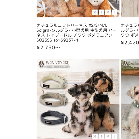
ナチュラルニットハーネス XS/S/M/L
ナチュラル
Solgra-ソルグラ- 小型犬用 中型犬用 ハー
ルグラ- 
ネス トイプードル チワワ ポメラニアン
ワワ ポメラ
SO23SS so169237-1
通
¥2,42
通
¥2,750〜
常
常
価
価
格
格