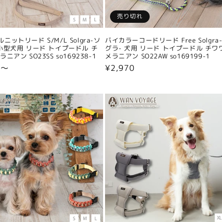
売り切れ
ニットリード S/M/L Solgra-ソ
バイカラーコードリード Free Solgra
小型犬用 リード トイプードル チ
グラ- 犬用 リード トイプードル チワ
ニアン SO23SS so169238-1
メラニアン SO22AW so169199-1
0〜
通
¥2,970
常
価
格