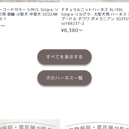
コードカラー S/M/L Solgra-ソ
ナチュラルニットハーネス XL/XXL
犬用 首輪 小型犬 中型犬 SO22AW
Solgra-ソルグラ- 大型犬用 ハーネス
8-1
プードル チワワ ポメラニアン SO23S
so169237-2
0〜
通
¥6,380〜
常
価
格
すべてを表示する
犬のハーネス一覧