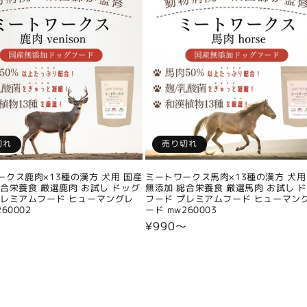
切れ
売り切れ
ークス鹿肉×13種の漢方 犬用 国産
ミートワークス馬肉×13種の漢方 犬用
総合栄養食 厳選鹿肉 お試し ドッグ
無添加 総合栄養食 厳選馬肉 お試し 
プレミアムフード ヒューマングレ
フード プレミアムフード ヒューマン
60002
ード mw260003
〜
通
¥990〜
常
価
格