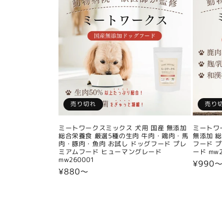
売り切れ
売り
ミートワークスミックス 犬用 国産 無添加
ミートワ
総合栄養食 厳選5種の生肉 牛肉・鶏肉・馬
無添加 
肉・豚肉・魚肉 お試し ドッグフード プレ
フード 
ミアムフード ヒューマングレード
ード mw2
mw260001
通
¥990
通
¥880〜
常
常
価
価
格
格