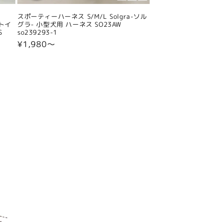
スポーティーハーネス S/M/L Solgra-ソル
 トイ
グラ- 小型犬用 ハーネス SO23AW
S
so239293-1
通
¥1,980〜
常
価
格