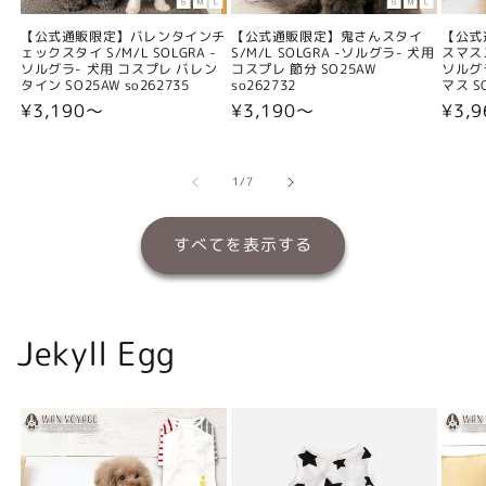
【公式通販限定】バレンタインチ
【公式通販限定】鬼さんスタイ
【公式
ェックスタイ S/M/L SOLGRA -
S/M/L SOLGRA -ソルグラ- 犬用
スマスス
ソルグラ- 犬用 コスプレ バレン
コスプレ 節分 SO25AW
ソルグ
タイン SO25AW so262735
so262732
マス SO
通
¥3,190〜
通
¥3,190〜
通
¥3,
常
常
常
価
価
価
格
格
格
の
1
/
7
すべてを表示する
Jekyll Egg