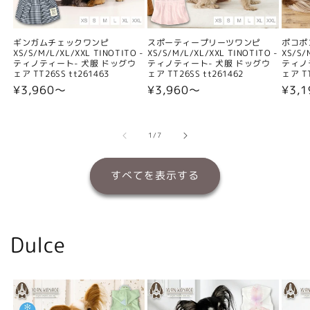
ギンガムチェックワンピ
スポーティープリーツワンピ
ポコポ
XS/S/M/L/XL/XXL TINOTITO -
XS/S/M/L/XL/XXL TINOTITO -
XS/S/
ティノティート- 犬服 ドッグウ
ティノティート- 犬服 ドッグウ
ティノ
ェア TT26SS tt261463
ェア TT26SS tt261462
ェア TT
通
¥3,960〜
通
¥3,960〜
通
¥3,
常
常
常
価
価
価
格
格
格
の
1
/
7
すべてを表示する
Dulce