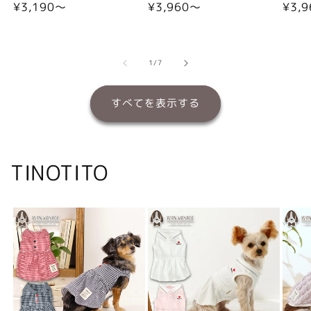
通
¥3,190〜
通
¥3,960〜
通
¥3,
常
常
常
価
価
価
格
格
格
の
1
/
7
すべてを表示する
TINOTITO