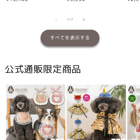
常
常
常
価
価
価
格
格
格
の
1
/
7
すべてを表示する
公式通販限定商品