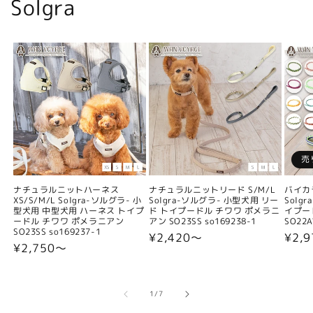
Solgra
売
ナチュラルニットハーネス
ナチュラルニットリード S/M/L
バイカ
XS/S/M/L Solgra-ソルグラ- 小
Solgra-ソルグラ- 小型犬用 リー
Solg
型犬用 中型犬用 ハーネス トイプ
ド トイプードル チワワ ポメラニ
イプー
ードル チワワ ポメラニアン
アン SO23SS so169238-1
SO22A
SO23SS so169237-1
通
¥2,420〜
通
¥2,9
通
¥2,750〜
常
常
常
価
価
価
格
格
格
の
1
/
7