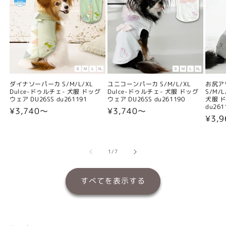
ダイナソーパーカ S/M/L/XL
ユニコーンパーカ S/M/L/XL
お尻ア
Dulce-ドゥルチェ- 犬服 ドッグ
Dulce-ドゥルチェ- 犬服 ドッグ
S/M/
ウェア DU26SS du261191
ウェア DU26SS du261190
犬服 ド
du261
通
¥3,740〜
通
¥3,740〜
通
¥3,
常
常
常
価
価
価
格
格
格
の
1
/
7
すべてを表示する