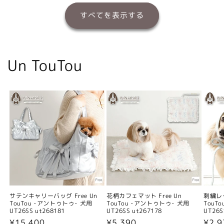
すべてを表示する
Un TouTou
サテンキャリーバッグ Free Un
花柄カフェマット Free Un
刺繍レー
TouTou -アントゥトゥ- 犬用
TouTou -アントゥトゥ- 犬用
TouT
UT26SS ut268181
UT26SS ut267178
UT26S
通
¥15,400
通
¥5,390
通
¥2,