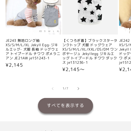
JE243 無地ロング袖
【くつろぎ着】ブラックスタータ
JE24
XS/S/M/L/XL Jekyll Egg-ジキ
ンクトップ 犬服 ドッグウェア
XS/S/
ルエッグ- 犬服 長袖 ドッグウェ
XS/S/M/L/XL/XXL/DS/DM ワン
Jeky
ア トイプードル チワワ ポメラニ
ボヤージュ Jekyllegg ジキルエ
ドッグ
アン JE21AW je151243-1
ッグ トイプードル チワワ ダック
ワ ポメ
ス je131236-1
je151
通
¥2,145
通
¥2,145〜
通
¥2,
常
常
常
価
価
価
格
格
格
の
1
/
7
すべてを表示する