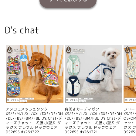
D's chat
アメコミメッシュタンク
背開きカーディガン
シャー
XS/S/M/L/XL/XXL/DXS/DS/DM
XS/S/M/L/XL/XXL/DXS/DS/DM
XS/S/
/DL/FBS/FBM/FBL D's Chat-デ
/DL/FBS/FBM/FBL D's Chat-デ
OS/O
ィーズチャット- 犬服 小型犬 ダ
ィーズチャット- 犬服 小型犬 ダ
ャット
ックス フレブル ドッグウェア
ックス フレブル ドッグウェア
クス 
DS26SS ds261322
DS26SS ds261321
DS26S