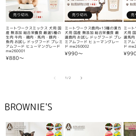
売り切れ
売り切れ
売
ミートワークスミックス 犬用 国
ミートワークス鹿肉×13種の漢方
ミート
産 無添加 総合栄養食 厳選5種の
犬用 国産 無添加 総合栄養食 厳
犬用 
生肉 牛肉・鶏肉・馬肉・豚肉・
選鹿肉 お試し ドッグフード プレ
選馬肉
魚肉 お試し ドッグフード プレミ
ミアムフード ヒューマングレー
ミアム
アムフード ヒューマングレード
ド mw260002
ド mw2
mw260001
通
¥990〜
通
¥99
通
¥880〜
常
常
常
価
価
価
格
格
格
の
1
/
2
BROWNIE'S