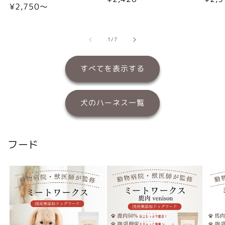
通
¥2,750〜
常
常
常
価
価
価
格
格
格
の
1
/
7
すべてを表示する
犬のハーネス一覧
フード