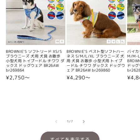
BROWNIE'S ソフトリード XS/S
BROWNIE'S ベスト型ソフトハー
バイカ
ブラウニーズ 犬用 犬具 お散歩
ネス S/M/L/XL ブラウニーズ 犬
M/M-L
小型犬用 トイプードル チワワ ダ
用 犬具 お散歩 小型犬用 トイプ
BROW
ックス ドッグウェア BR26AW
ードル チワワ ダックス ドッグウ
ドッグウ
br269864
ェア BR26AW br269860
br262
通
¥2,750〜
通
¥4,290〜
通
¥4,
常
常
常
価
価
価
格
格
格
の
1
/
7
すべてを表示する