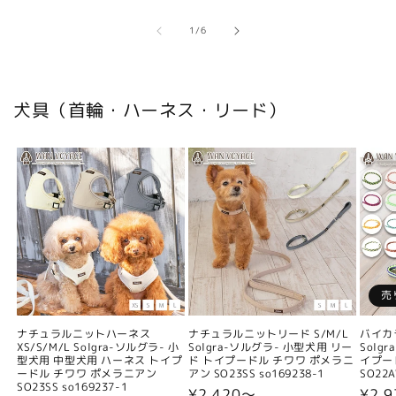
の
1
/
6
犬具（首輪・ハーネス・リード）
売
ナチュラルニットハーネス
ナチュラルニットリード S/M/L
バイカ
XS/S/M/L Solgra-ソルグラ- 小
Solgra-ソルグラ- 小型犬用 リー
Solg
型犬用 中型犬用 ハーネス トイプ
ド トイプードル チワワ ポメラニ
イプー
ードル チワワ ポメラニアン
アン SO23SS so169238-1
SO22A
SO23SS so169237-1
通
¥2,420〜
通
¥2,9