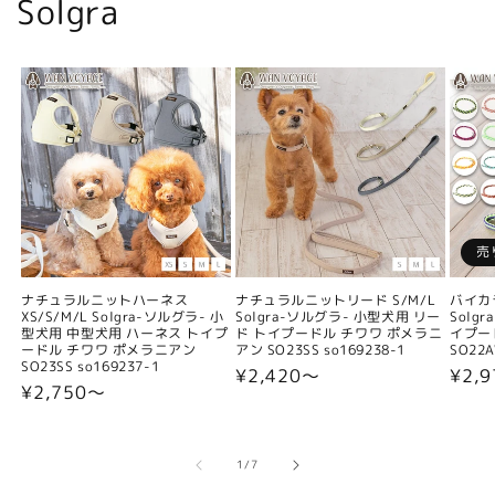
Solgra
売
ナチュラルニットハーネス
ナチュラルニットリード S/M/L
バイカ
XS/S/M/L Solgra-ソルグラ- 小
Solgra-ソルグラ- 小型犬用 リー
Solg
型犬用 中型犬用 ハーネス トイプ
ド トイプードル チワワ ポメラニ
イプー
ードル チワワ ポメラニアン
アン SO23SS so169238-1
SO22A
SO23SS so169237-1
通
¥2,420〜
通
¥2,9
通
¥2,750〜
常
常
常
価
価
価
格
格
格
の
1
/
7