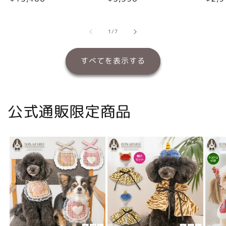
常
常
常
価
価
価
格
格
格
の
1
/
7
すべてを表示する
公式通販限定商品