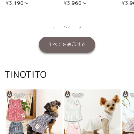
通
¥3,190〜
通
¥3,960〜
通
¥3,
常
常
常
価
価
価
格
格
格
の
1
/
7
すべてを表示する
TINOTITO