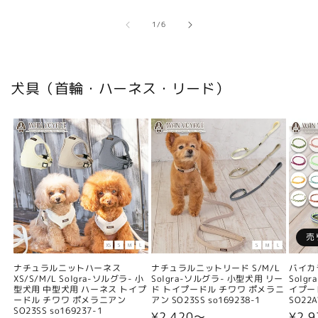
の
1
/
6
犬具（首輪・ハーネス・リード）
売
ナチュラルニットハーネス
ナチュラルニットリード S/M/L
バイカ
XS/S/M/L Solgra-ソルグラ- 小
Solgra-ソルグラ- 小型犬用 リー
Solg
型犬用 中型犬用 ハーネス トイプ
ド トイプードル チワワ ポメラニ
イプー
ードル チワワ ポメラニアン
アン SO23SS so169238-1
SO22A
SO23SS so169237-1
通
¥2,420〜
通
¥2,9