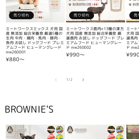
売り切れ
売り切れ
売
ミートワークスミックス 犬用 国
ミートワークス鹿肉×13種の漢方
ミート
産 無添加 総合栄養食 厳選5種の
犬用 国産 無添加 総合栄養食 厳
犬用 
生肉 牛肉・鶏肉・馬肉・豚肉・
選鹿肉 お試し ドッグフード プレ
選馬肉
魚肉 お試し ドッグフード プレミ
ミアムフード ヒューマングレー
ミアム
アムフード ヒューマングレード
ド mw260002
ド mw2
mw260001
通
¥990〜
通
¥99
通
¥880〜
常
常
常
価
価
価
格
格
格
の
1
/
2
BROWNIE'S