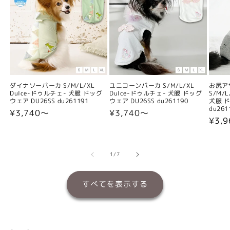
ダイナソーパーカ S/M/L/XL
ユニコーンパーカ S/M/L/XL
お尻ア
Dulce-ドゥルチェ- 犬服 ドッグ
Dulce-ドゥルチェ- 犬服 ドッグ
S/M/
ウェア DU26SS du261191
ウェア DU26SS du261190
犬服 ド
du261
通
¥3,740〜
通
¥3,740〜
通
¥3,
常
常
常
価
価
価
格
格
格
の
1
/
7
すべてを表示する