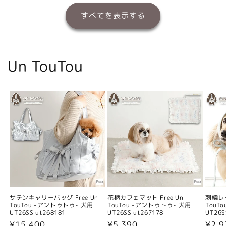
すべてを表示する
Un TouTou
サテンキャリーバッグ Free Un
花柄カフェマット Free Un
刺繍レー
TouTou -アントゥトゥ- 犬用
TouTou -アントゥトゥ- 犬用
TouT
UT26SS ut268181
UT26SS ut267178
UT26S
通
¥15,400
通
¥5,390
通
¥2,