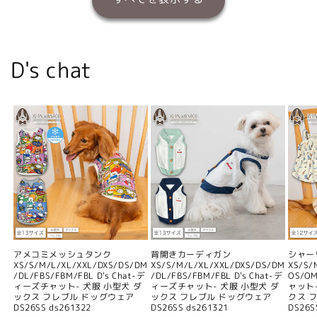
D's chat
アメコミメッシュタンク
背開きカーディガン
シャー
XS/S/M/L/XL/XXL/DXS/DS/DM
XS/S/M/L/XL/XXL/DXS/DS/DM
XS/S/
/DL/FBS/FBM/FBL D's Chat-デ
/DL/FBS/FBM/FBL D's Chat-デ
OS/O
ィーズチャット- 犬服 小型犬 ダ
ィーズチャット- 犬服 小型犬 ダ
ャット
ックス フレブル ドッグウェア
ックス フレブル ドッグウェア
クス 
DS26SS ds261322
DS26SS ds261321
DS26S