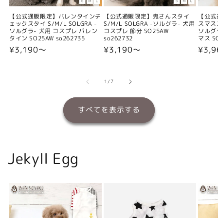
【公式通販限定】バレンタインチ
【公式通販限定】鬼さんスタイ
【公式
ェックスタイ S/M/L SOLGRA -
S/M/L SOLGRA -ソルグラ- 犬用
スマスス
ソルグラ- 犬用 コスプレ バレン
コスプレ 節分 SO25AW
ソルグ
タイン SO25AW so262735
so262732
マス SO
通
¥3,190〜
通
¥3,190〜
通
¥3,
常
常
常
価
価
価
格
格
格
の
1
/
7
すべてを表示する
Jekyll Egg