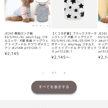
JE243 無地ロング袖
【くつろぎ着】ブラックスタータ
JE24
XS/S/M/L/XL Jekyll Egg-ジキ
ンクトップ 犬服 ドッグウェア
XS/S/
ルエッグ- 犬服 長袖 ドッグウェ
XS/S/M/L/XL/XXL/DS/DM ワン
Jeky
ア トイプードル チワワ ポメラニ
ボヤージュ Jekyllegg ジキルエ
ドッグ
アン JE21AW je151243-1
ッグ トイプードル チワワ ダック
ワ ポメ
ス je131236-1
je151
通
¥2,145
通
¥2,145〜
通
¥2,
常
常
常
価
価
価
格
格
格
の
1
/
7
すべてを表示する