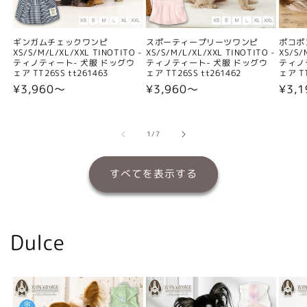
ギンガムチェックワンピ
スポーティープリーツワンピ
ポコポ
XS/S/M/L/XL/XXL TINOTITO -
XS/S/M/L/XL/XXL TINOTITO -
XS/S/
ティノティート- 犬服 ドッグウ
ティノティート- 犬服 ドッグウ
ティノ
ェア TT26SS tt261463
ェア TT26SS tt261462
ェア TT
通
¥3,960〜
通
¥3,960〜
通
¥3,
常
常
常
価
価
価
格
格
格
の
1
/
7
すべてを表示する
Dulce