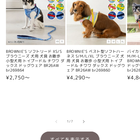
BROWNIE'S ソフトリード XS/S
BROWNIE'S ベスト型ソフトハー
バイカ
ブラウニーズ 犬用 犬具 お散歩
ネス S/M/L/XL ブラウニーズ 犬
M/M-L
小型犬用 トイプードル チワワ ダ
用 犬具 お散歩 小型犬用 トイプ
BROW
ックス ドッグウェア BR26AW
ードル チワワ ダックス ドッグウ
ドッグウ
br269864
ェア BR26AW br269860
br262
通
¥2,750〜
通
¥4,290〜
通
¥4,
常
常
常
価
価
価
格
格
格
の
1
/
7
すべてを表示する