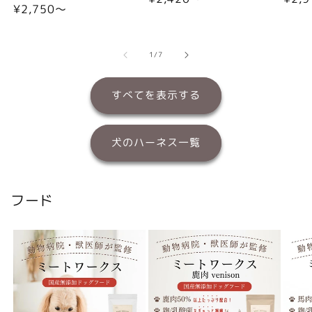
通
¥2,750〜
常
常
常
価
価
価
格
格
格
の
1
/
7
すべてを表示する
犬のハーネス一覧
フード