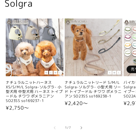
Solgra
売
ナチュラルニットハーネス
ナチュラルニットリード S/M/L
バイカ
XS/S/M/L Solgra-ソルグラ- 小
Solgra-ソルグラ- 小型犬用 リー
Solg
型犬用 中型犬用 ハーネス トイプ
ド トイプードル チワワ ポメラニ
イプー
ードル チワワ ポメラニアン
アン SO23SS so169238-1
SO22A
SO23SS so169237-1
通
¥2,420〜
通
¥2,9
通
¥2,750〜
常
常
常
価
価
価
格
格
格
の
1
/
7