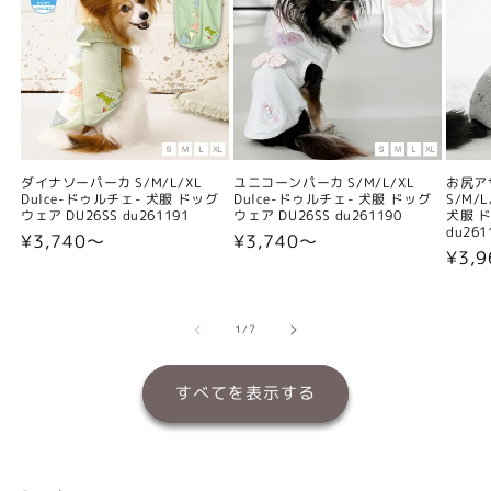
ダイナソーパーカ S/M/L/XL
ユニコーンパーカ S/M/L/XL
お尻ア
Dulce-ドゥルチェ- 犬服 ドッグ
Dulce-ドゥルチェ- 犬服 ドッグ
S/M/
ウェア DU26SS du261191
ウェア DU26SS du261190
犬服 ド
du261
通
¥3,740〜
通
¥3,740〜
通
¥3,
常
常
常
価
価
価
格
格
格
の
1
/
7
すべてを表示する