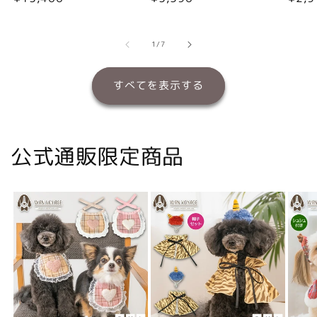
常
常
常
価
価
価
格
格
格
の
1
/
7
すべてを表示する
公式通販限定商品