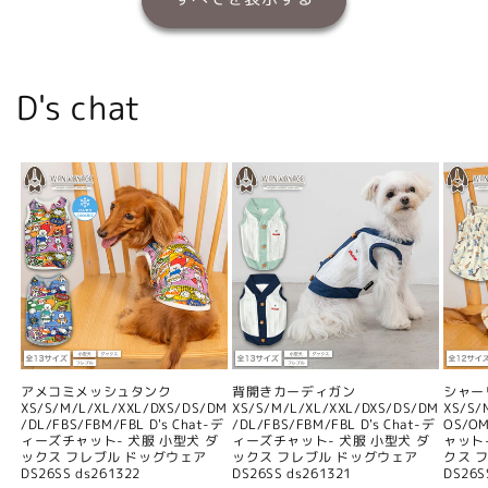
D's chat
アメコミメッシュタンク
背開きカーディガン
シャー
XS/S/M/L/XL/XXL/DXS/DS/DM
XS/S/M/L/XL/XXL/DXS/DS/DM
XS/S/
/DL/FBS/FBM/FBL D's Chat-デ
/DL/FBS/FBM/FBL D's Chat-デ
OS/O
ィーズチャット- 犬服 小型犬 ダ
ィーズチャット- 犬服 小型犬 ダ
ャット
ックス フレブル ドッグウェア
ックス フレブル ドッグウェア
クス 
DS26SS ds261322
DS26SS ds261321
DS26S