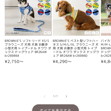
BROWNIE'S ソフトリード XS/S
BROWNIE'S ベスト型ソフトハー
バイカ
ブラウニーズ 犬用 犬具 お散歩
ネス S/M/L/XL ブラウニーズ 犬
M/M-L
小型犬用 トイプードル チワワ ダ
用 犬具 お散歩 小型犬用 トイプ
BROW
ックス ドッグウェア BR26AW
ードル チワワ ダックス ドッグウ
ドッグウ
br269864
ェア BR26AW br269860
br262
通
¥2,750〜
通
¥4,290〜
通
¥4,
常
常
常
価
価
価
格
格
格
の
1
/
7
すべてを表示する