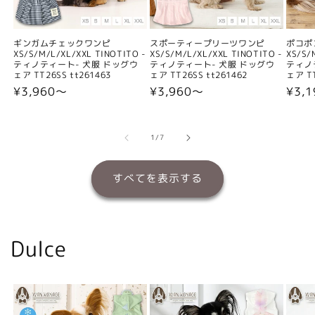
ギンガムチェックワンピ
スポーティープリーツワンピ
ポコポ
XS/S/M/L/XL/XXL TINOTITO -
XS/S/M/L/XL/XXL TINOTITO -
XS/S/
ティノティート- 犬服 ドッグウ
ティノティート- 犬服 ドッグウ
ティノ
ェア TT26SS tt261463
ェア TT26SS tt261462
ェア TT
通
¥3,960〜
通
¥3,960〜
通
¥3,
常
常
常
価
価
価
格
格
格
の
1
/
7
すべてを表示する
Dulce