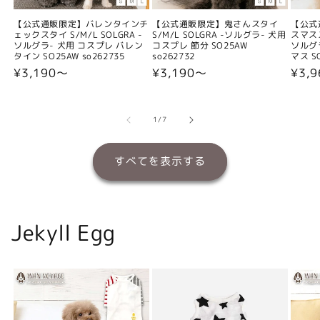
【公式通販限定】バレンタインチ
【公式通販限定】鬼さんスタイ
【公式
ェックスタイ S/M/L SOLGRA -
S/M/L SOLGRA -ソルグラ- 犬用
スマスス
ソルグラ- 犬用 コスプレ バレン
コスプレ 節分 SO25AW
ソルグ
タイン SO25AW so262735
so262732
マス SO
通
¥3,190〜
通
¥3,190〜
通
¥3,
常
常
常
価
価
価
格
格
格
の
1
/
7
すべてを表示する
Jekyll Egg