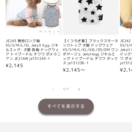
JE243 無地ロング袖
【くつろぎ着】ブラックスタータ
JE24
XS/S/M/L/XL Jekyll Egg-ジキ
ンクトップ 犬服 ドッグウェア
XS/S/
ルエッグ- 犬服 長袖 ドッグウェ
XS/S/M/L/XL/XXL/DS/DM ワン
Jeky
ア トイプードル チワワ ポメラニ
ボヤージュ Jekyllegg ジキルエ
ドッグ
アン JE21AW je151243-1
ッグ トイプードル チワワ ダック
ワ ポメ
ス je131236-1
je151
通
¥2,145
通
¥2,145〜
通
¥2,
常
常
常
価
価
価
格
格
格
の
1
/
7
すべてを表示する