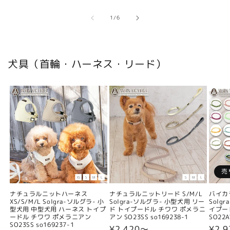
の
1
/
6
犬具（首輪・ハーネス・リード）
売
ナチュラルニットハーネス
ナチュラルニットリード S/M/L
バイカ
XS/S/M/L Solgra-ソルグラ- 小
Solgra-ソルグラ- 小型犬用 リー
Solg
型犬用 中型犬用 ハーネス トイプ
ド トイプードル チワワ ポメラニ
イプー
ードル チワワ ポメラニアン
アン SO23SS so169238-1
SO22A
SO23SS so169237-1
通
¥2,420〜
通
¥2,9