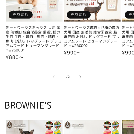
売り切れ
売り切れ
売
ミートワークスミックス 犬用 国
ミートワークス鹿肉×13種の漢方
ミート
産 無添加 総合栄養食 厳選5種の
犬用 国産 無添加 総合栄養食 厳
犬用 
生肉 牛肉・鶏肉・馬肉・豚肉・
選鹿肉 お試し ドッグフード プレ
選馬肉
魚肉 お試し ドッグフード プレミ
ミアムフード ヒューマングレー
ミアム
アムフード ヒューマングレード
ド mw260002
ド mw2
mw260001
通
¥990〜
通
¥99
通
¥880〜
常
常
常
価
価
価
格
格
格
の
1
/
2
BROWNIE'S