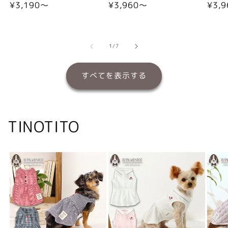
通
¥3,190〜
通
¥3,960〜
通
¥3,
常
常
常
価
価
価
格
格
格
の
1
/
7
すべてを表示する
TINOTITO