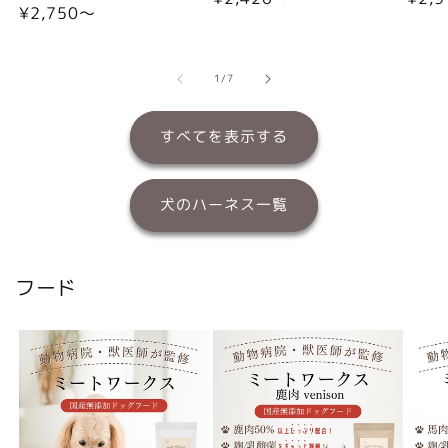
通
¥2,750〜
常
常
常
価
価
価
格
格
格
の
1
/
7
すべてを表示する
犬のハーネス一覧
フード