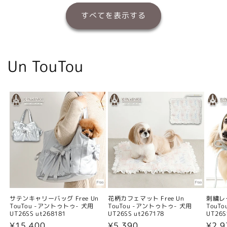
すべてを表示する
Un TouTou
サテンキャリーバッグ Free Un
花柄カフェマット Free Un
刺繍レー
TouTou -アントゥトゥ- 犬用
TouTou -アントゥトゥ- 犬用
TouT
UT26SS ut268181
UT26SS ut267178
UT26S
通
¥15,400
通
¥5,390
通
¥2,