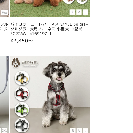
-ソル
バイカラーコードハーネス S/M/L Solgra-
ワ ポ
ソルグラ- 犬用 ハーネス 小型犬 中型犬
SO22AW so169197-1
通
¥3,850〜
常
価
格