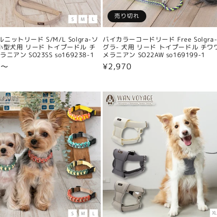
売り切れ
ニットリード S/M/L Solgra-ソ
バイカラーコードリード Free Solgra
小型犬用 リード トイプードル チ
グラ- 犬用 リード トイプードル チワ
ニアン SO23SS so169238-1
メラニアン SO22AW so169199-1
0〜
通
¥2,970
常
価
格