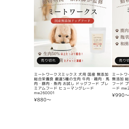
売り切れ
売り
ミートワークスミックス 犬用 国産 無添加
ミートワ
総合栄養食 厳選5種の生肉 牛肉・鶏肉・馬
無添加 
肉・豚肉・魚肉 お試し ドッグフード プレ
フード 
ミアムフード ヒューマングレード
ード mw2
mw260001
通
¥990
通
¥880〜
常
常
価
価
格
格