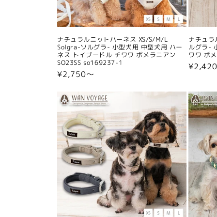
ナチュラルニットハーネス XS/S/M/L
ナチュラル
Solgra-ソルグラ- 小型犬用 中型犬用 ハー
ルグラ- 
ネス トイプードル チワワ ポメラニアン
ワワ ポメラ
SO23SS so169237-1
通
¥2,42
通
¥2,750〜
常
常
価
価
格
格