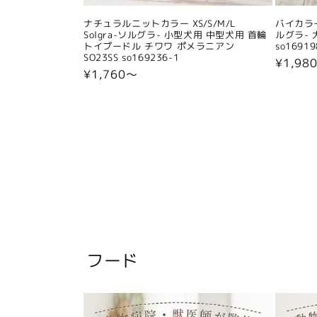
ナチュラルニットカラー XS/S/M/L
バイカラー
Solgra-ソルグラ- 小型犬用 中型犬用 首輪
ルグラ- 
トイプードル チワワ ポメラニアン
so16919
SO23SS so169236-1
通
¥1,98
通
¥1,760〜
常
常
価
価
格
格
フード