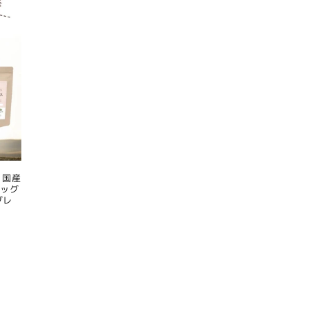
 国産
ドッグ
グレ