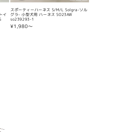
スポーティーハーネス S/M/L Solgra-ソル
 トイ
グラ- 小型犬用 ハーネス SO23AW
S
so239293-1
通
¥1,980〜
常
価
格