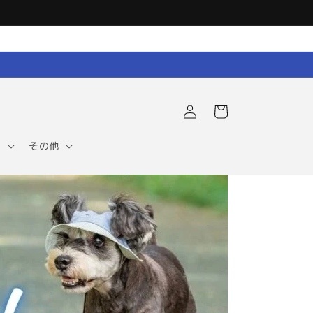
ロ
カ
グ
ー
イ
ト
ン
ア
その他