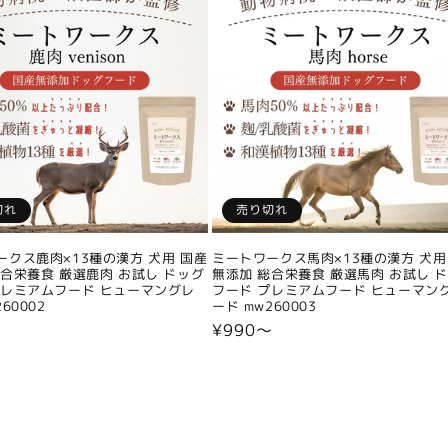
切れ
売り切れ
ークス鹿肉×13種の漢方 犬用 国産
ミートワークス馬肉×13種の漢方 犬用
総合栄養食 厳選鹿肉 お試し ドッグ
無添加 総合栄養食 厳選馬肉 お試し 
プレミアムフード ヒューマングレ
フード プレミアムフード ヒューマン
60002
ード mw260003
〜
通
¥990〜
常
価
格