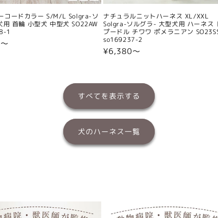
コードカラー S/M/L Solgra-ソ
ナチュラルニットハーネス XL/XXL
犬用 首輪 小型犬 中型犬 SO22AW
Solgra-ソルグラ- 大型犬用 ハーネス
8-1
プードル チワワ ポメラニアン SO23S
so169237-2
0〜
通
¥6,380〜
常
価
格
すべてを表示する
犬のハーネス一覧