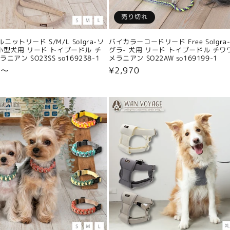
売り切れ
ニットリード S/M/L Solgra-ソ
バイカラーコードリード Free Solgra
小型犬用 リード トイプードル チ
グラ- 犬用 リード トイプードル チワ
ニアン SO23SS so169238-1
メラニアン SO22AW so169199-1
0〜
通
¥2,970
常
価
格