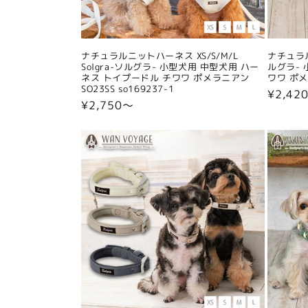
ナチュラルニットハーネス XS/S/M/L
ナチュラル
Solgra-ソルグラ- 小型犬用 中型犬用 ハー
ルグラ- 
ネス トイプードル チワワ ポメラニアン
ワワ ポメラ
SO23SS so169237-1
通
¥2,42
通
¥2,750〜
常
常
価
価
格
格