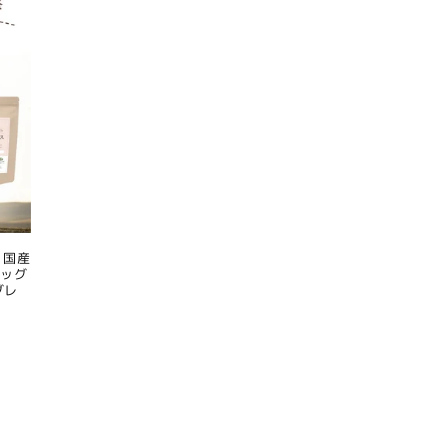
 国産
ドッグ
グレ