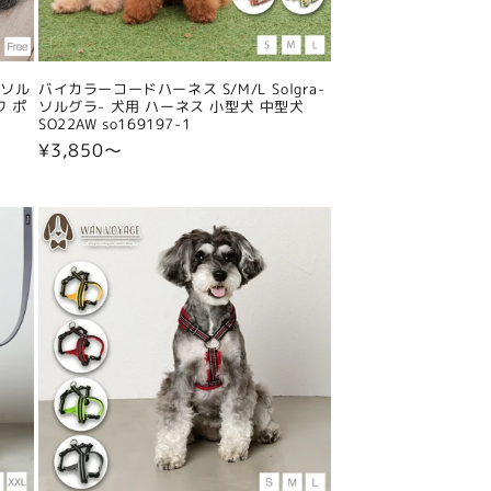
-ソル
バイカラーコードハーネス S/M/L Solgra-
ワ ポ
ソルグラ- 犬用 ハーネス 小型犬 中型犬
SO22AW so169197-1
通
¥3,850〜
常
価
格