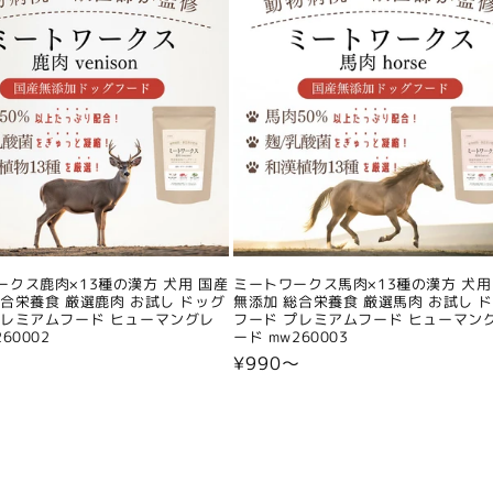
ークス鹿肉×13種の漢方 犬用 国産
ミートワークス馬肉×13種の漢方 犬用
総合栄養食 厳選鹿肉 お試し ドッグ
無添加 総合栄養食 厳選馬肉 お試し 
プレミアムフード ヒューマングレ
フード プレミアムフード ヒューマン
60002
ード mw260003
〜
通
¥990〜
常
価
格