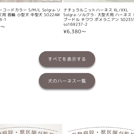
コードカラー S/M/L Solgra-ソ
ナチュラルニットハーネス XL/XXL
犬用 首輪 小型犬 中型犬 SO22AW
Solgra-ソルグラ- 大型犬用 ハーネス
8-1
プードル チワワ ポメラニアン SO23S
so169237-2
0〜
通
¥6,380〜
常
価
格
すべてを表示する
犬のハーネス一覧