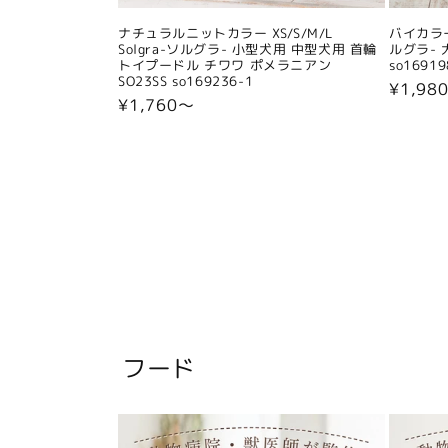
ナチュラルニットカラー XS/S/M/L
バイカラー
Solgra-ソルグラ- 小型犬用 中型犬用 首輪
ルグラ- 
トイプードル チワワ ポメラニアン
so16919
SO23SS so169236-1
通
¥1,98
通
¥1,760〜
常
常
価
価
格
格
フード