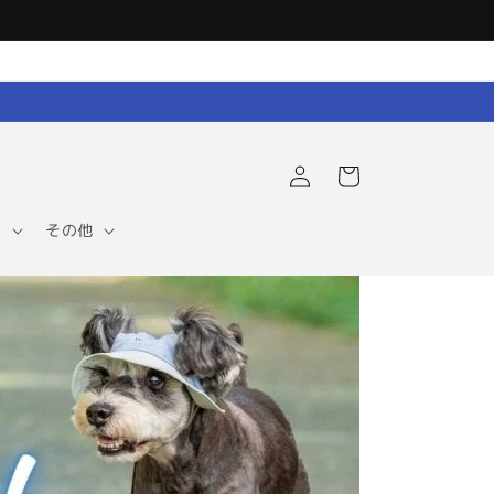
ロ
カ
グ
ー
イ
ト
ン
ア
その他