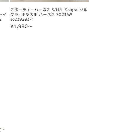
スポーティーハーネス S/M/L Solgra-ソル
 トイ
グラ- 小型犬用 ハーネス SO23AW
S
so239293-1
通
¥1,980〜
常
価
格