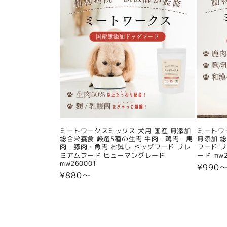
ミートワークスミックス 犬用 国産 無添加
ミートワ
総合栄養食 厳選5種の生肉 牛肉・鶏肉・馬
無添加 
肉・豚肉・魚肉 お試し ドッグフード プレ
フード 
ミアムフード ヒューマングレード
ード mw2
mw260001
通
¥990
通
¥880〜
常
常
価
価
格
格