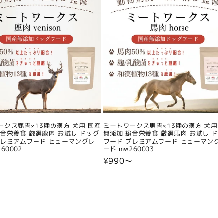
ークス鹿肉×13種の漢方 犬用 国産
ミートワークス馬肉×13種の漢方 犬用
総合栄養食 厳選鹿肉 お試し ドッグ
無添加 総合栄養食 厳選馬肉 お試し 
プレミアムフード ヒューマングレ
フード プレミアムフード ヒューマン
60002
ード mw260003
〜
通
¥990〜
常
価
格