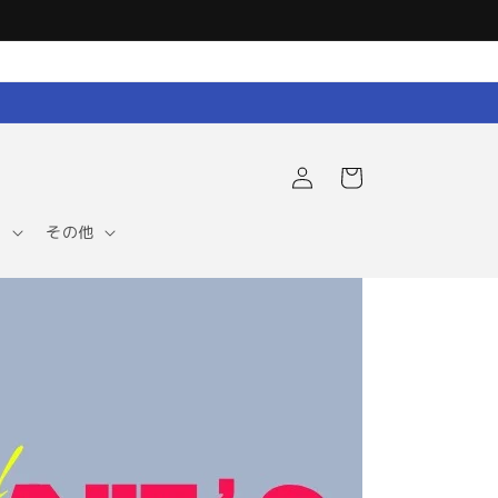
ロ
カ
グ
ー
イ
ト
ン
ア
その他