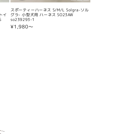
スポーティーハーネス S/M/L Solgra-ソル
 トイ
グラ- 小型犬用 ハーネス SO23AW
S
so239293-1
通
¥1,980〜
常
価
格