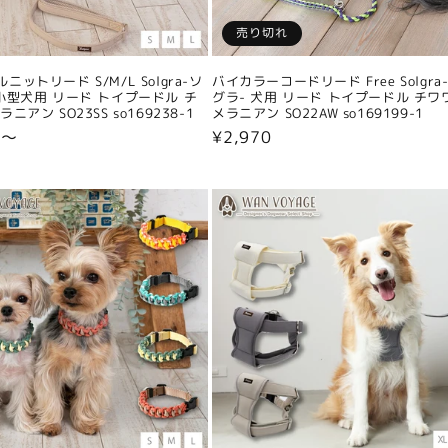
売り切れ
ニットリード S/M/L Solgra-ソ
バイカラーコードリード Free Solgra
小型犬用 リード トイプードル チ
グラ- 犬用 リード トイプードル チワ
ニアン SO23SS so169238-1
メラニアン SO22AW so169199-1
0〜
通
¥2,970
常
価
格