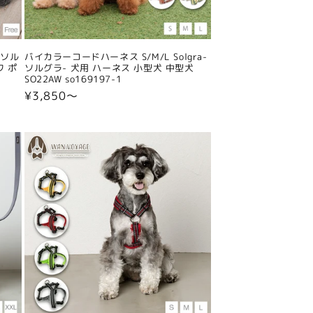
-ソル
バイカラーコードハーネス S/M/L Solgra-
ワ ポ
ソルグラ- 犬用 ハーネス 小型犬 中型犬
SO22AW so169197-1
通
¥3,850〜
常
価
格