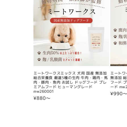
ミートワークスミックス 犬用 国産 無添加
ミートワ
総合栄養食 厳選5種の生肉 牛肉・鶏肉・馬
無添加 
肉・豚肉・魚肉 お試し ドッグフード プレ
フード 
ミアムフード ヒューマングレード
ード mw2
mw260001
通
¥990
通
¥880〜
常
常
価
価
格
格