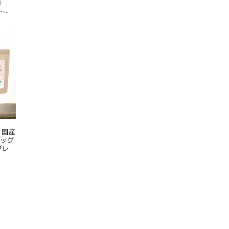
 国産
ドッグ
グレ