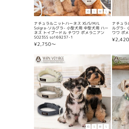
ナチュラルニットハーネス XS/S/M/L
ナチュラル
Solgra-ソルグラ- 小型犬用 中型犬用 ハー
ルグラ- 
ネス トイプードル チワワ ポメラニアン
ワワ ポメラ
SO23SS so169237-1
通
¥2,42
通
¥2,750〜
常
常
価
価
格
格