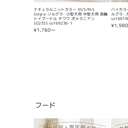
ナチュラルニットカラー XS/S/M/L
バイカラー
Solgra-ソルグラ- 小型犬用 中型犬用 首輪
ルグラ- 
トイプードル チワワ ポメラニアン
so16919
SO23SS so169236-1
通
¥1,98
通
¥1,760〜
常
常
価
価
格
格
フード