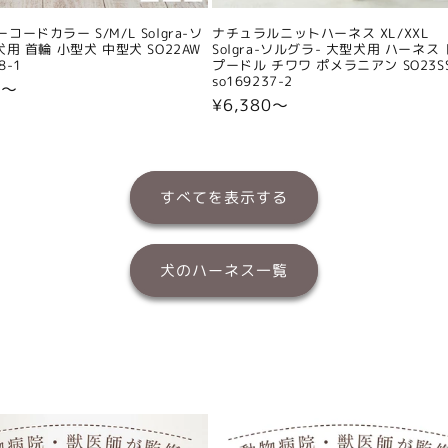
コードカラー S/M/L Solgra-ソ
ナチュラルニットハーネス XL/XXL
犬用 首輪 小型犬 中型犬 SO22AW
Solgra-ソルグラ- 大型犬用 ハーネス
8-1
プードル チワワ ポメラニアン SO23S
so169237-2
0〜
通
¥6,380〜
常
価
格
すべてを表示する
犬のハーネス一覧