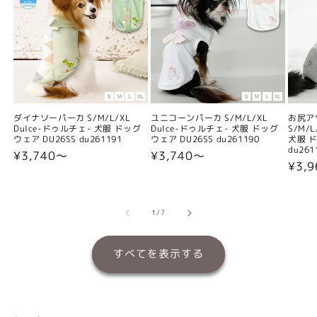
ダイナソーパーカ S/M/L/XL
ユニコーンパーカ S/M/L/XL
お尻ア
Dulce-ドゥルチェ- 犬服 ドッグ
Dulce-ドゥルチェ- 犬服 ドッグ
S/M/
ウェア DU26SS du261191
ウェア DU26SS du261190
犬服 ド
du261
通
¥3,740〜
通
¥3,740〜
通
¥3,
常
常
常
価
価
価
格
格
格
の
1
/
7
すべてを表示する