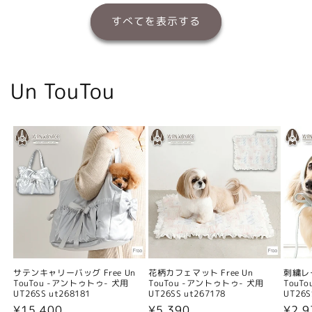
すべてを表示する
Un TouTou
サテンキャリーバッグ Free Un
花柄カフェマット Free Un
刺繍レー
TouTou -アントゥトゥ- 犬用
TouTou -アントゥトゥ- 犬用
TouT
UT26SS ut268181
UT26SS ut267178
UT26S
通
¥15,400
通
¥5,390
通
¥2,