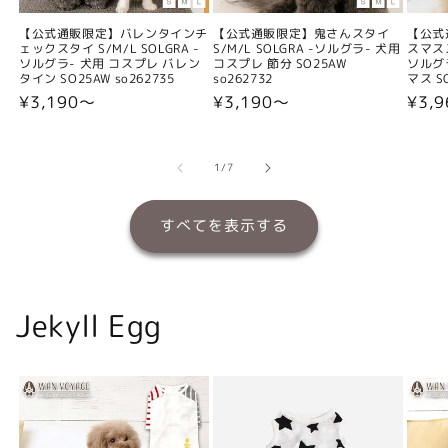
【公式通販限定】バレンタインチ
【公式通販限定】鬼さんスタイ
【公式
ェックスタイ S/M/L SOLGRA -
S/M/L SOLGRA -ソルグラ- 犬用
スマスス
ソルグラ- 犬用 コスプレ バレン
コスプレ 節分 SO25AW
ソルグ
タイン SO25AW so262735
so262732
マス SO
通
¥3,190〜
通
¥3,190〜
通
¥3,
常
常
常
価
価
価
格
格
格
の
1
/
7
すべてを表示する
Jekyll Egg