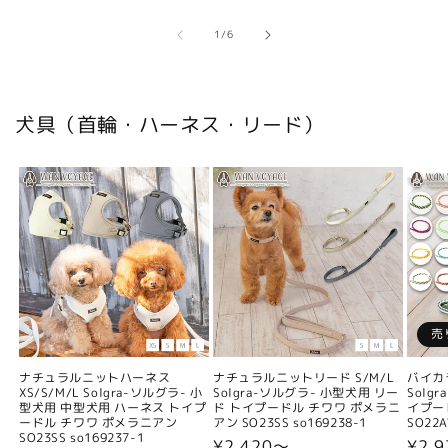
の
1
/
6
犬具（首輪・ハーネス・リード）
売
ナチュラルニットハーネス
ナチュラルニットリード S/M/L
バイカ
XS/S/M/L Solgra-ソルグラ- 小
Solgra-ソルグラ- 小型犬用 リー
Solg
型犬用 中型犬用 ハーネス トイプ
ド トイプードル チワワ ポメラニ
イプー
ードル チワワ ポメラニアン
アン SO23SS so169238-1
SO22A
SO23SS so169237-1
通
¥2,420〜
通
¥2,9