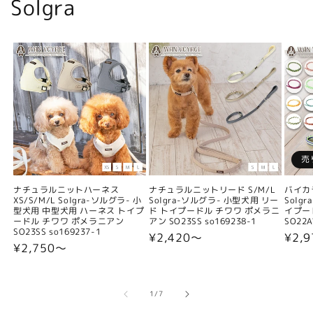
Solgra
売
ナチュラルニットハーネス
ナチュラルニットリード S/M/L
バイカ
XS/S/M/L Solgra-ソルグラ- 小
Solgra-ソルグラ- 小型犬用 リー
Solg
型犬用 中型犬用 ハーネス トイプ
ド トイプードル チワワ ポメラニ
イプー
ードル チワワ ポメラニアン
アン SO23SS so169238-1
SO22A
SO23SS so169237-1
通
¥2,420〜
通
¥2,9
通
¥2,750〜
常
常
常
価
価
価
格
格
格
の
1
/
7