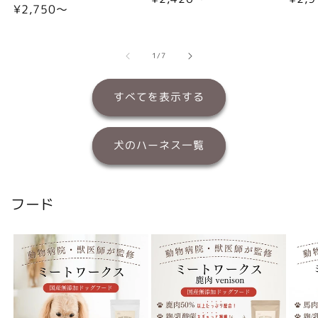
通
¥2,750〜
常
常
常
価
価
価
格
格
格
の
1
/
7
すべてを表示する
犬のハーネス一覧
フード