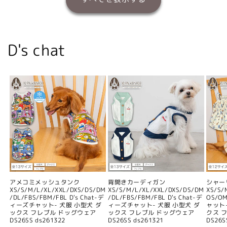
D's chat
アメコミメッシュタンク
背開きカーディガン
シャー
XS/S/M/L/XL/XXL/DXS/DS/DM
XS/S/M/L/XL/XXL/DXS/DS/DM
XS/S/
/DL/FBS/FBM/FBL D's Chat-デ
/DL/FBS/FBM/FBL D's Chat-デ
OS/O
ィーズチャット- 犬服 小型犬 ダ
ィーズチャット- 犬服 小型犬 ダ
ャット
ックス フレブル ドッグウェア
ックス フレブル ドッグウェア
クス 
DS26SS ds261322
DS26SS ds261321
DS26S