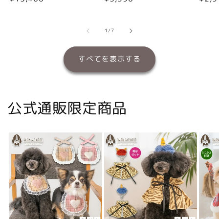
常
常
常
価
価
価
格
格
格
の
1
/
7
すべてを表示する
公式通販限定商品