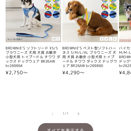
BROWNIE'S ソフトリード XS/S
BROWNIE'S ベスト型ソフトハー
バイカ
ブラウニーズ 犬用 犬具 お散歩
ネス S/M/L/XL ブラウニーズ 犬
M/M-L
小型犬用 トイプードル チワワ ダ
用 犬具 お散歩 小型犬用 トイプ
BROW
ックス ドッグウェア BR26AW
ードル チワワ ダックス ドッグウ
ドッグウ
br269864
ェア BR26AW br269860
br262
通
¥2,750〜
通
¥4,290〜
通
¥4,
常
常
常
価
価
価
格
格
格
の
1
/
7
すべてを表示する