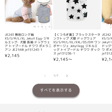
JE243 無地ロング袖
【くつろぎ着】ブラックスタータ
JE24
XS/S/M/L/XL Jekyll Egg-ジキ
ンクトップ 犬服 ドッグウェア
XS/S/
ルエッグ- 犬服 長袖 ドッグウェ
XS/S/M/L/XL/XXL/DS/DM ワン
Jeky
ア トイプードル チワワ ポメラニ
ボヤージュ Jekyllegg ジキルエ
ドッグ
アン JE21AW je151243-1
ッグ トイプードル チワワ ダック
ワ ポメ
ス je131236-1
je151
通
¥2,145
通
¥2,145〜
通
¥2,
常
常
常
価
価
価
格
格
格
の
1
/
7
すべてを表示する