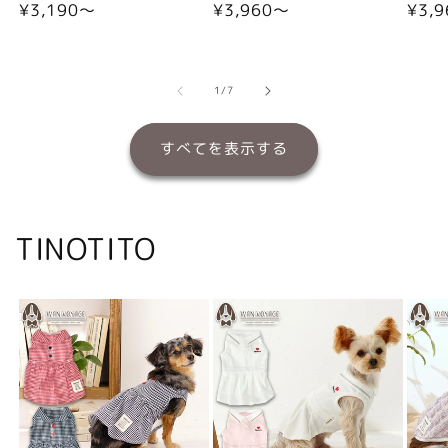
通
¥3,190〜
通
¥3,960〜
通
¥3,
常
常
常
価
価
価
格
格
格
の
1
/
7
すべてを表示する
TINOTITO