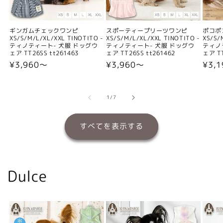
ギンガムチェックワンピ
スポーティープリーツワンピ
ポコポ
XS/S/M/L/XL/XXL TINOTITO -
XS/S/M/L/XL/XXL TINOTITO -
XS/S/
ティノティート- 犬服 ドッグウ
ティノティート- 犬服 ドッグウ
ティノ
ェア TT26SS tt261463
ェア TT26SS tt261462
ェア TT
通
¥3,960〜
通
¥3,960〜
通
¥3,
常
常
常
価
価
価
格
格
格
の
1
/
7
すべてを表示する
Dulce