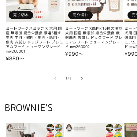
売り切れ
売り切れ
売
ミートワークスミックス 犬用 国
ミートワークス鹿肉×13種の漢方
ミート
産 無添加 総合栄養食 厳選5種の
犬用 国産 無添加 総合栄養食 厳
犬用 
生肉 牛肉・鶏肉・馬肉・豚肉・
選鹿肉 お試し ドッグフード プレ
選馬肉
魚肉 お試し ドッグフード プレミ
ミアムフード ヒューマングレー
ミアム
アムフード ヒューマングレード
ド mw260002
ド mw2
mw260001
通
¥990〜
通
¥99
通
¥880〜
常
常
常
価
価
価
格
格
格
の
1
/
2
BROWNIE'S