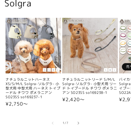
Solgra
売
ナチュラルニットハーネス
ナチュラルニットリード S/M/L
バイカ
XS/S/M/L Solgra-ソルグラ- 小
Solgra-ソルグラ- 小型犬用 リー
Solg
型犬用 中型犬用 ハーネス トイプ
ド トイプードル チワワ ポメラニ
イプー
ードル チワワ ポメラニアン
アン SO23SS so169238-1
SO22A
SO23SS so169237-1
通
¥2,420〜
通
¥2,9
通
¥2,750〜
常
常
常
価
価
価
格
格
格
の
1
/
7