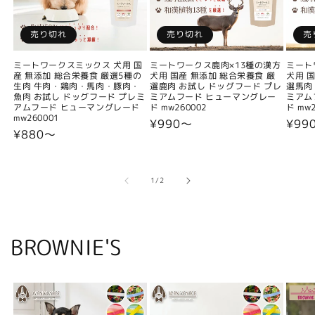
売り切れ
売り切れ
売
ミートワークスミックス 犬用 国
ミートワークス鹿肉×13種の漢方
ミート
産 無添加 総合栄養食 厳選5種の
犬用 国産 無添加 総合栄養食 厳
犬用 
生肉 牛肉・鶏肉・馬肉・豚肉・
選鹿肉 お試し ドッグフード プレ
選馬肉
魚肉 お試し ドッグフード プレミ
ミアムフード ヒューマングレー
ミアム
アムフード ヒューマングレード
ド mw260002
ド mw2
mw260001
通
¥990〜
通
¥99
通
¥880〜
常
常
常
価
価
価
格
格
格
の
1
/
2
BROWNIE'S