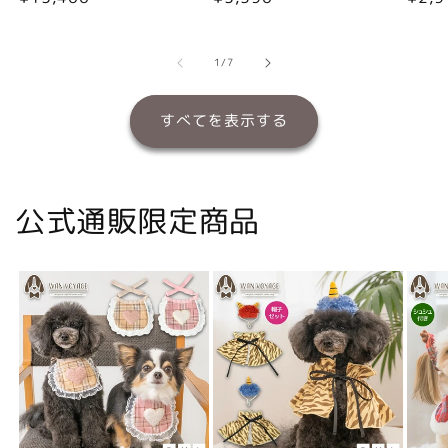
常
常
常
価
価
価
格
格
格
の
1
/
7
すべてを表示する
公式通販限定商品