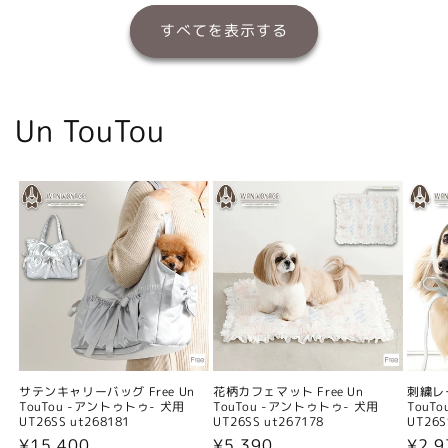
すべてを表示する
Un TouTou
サテンキャリーバッグ Free Un
花柄カフェマット Free Un
刺繍レー
TouTou -アントゥトゥ- 犬用
TouTou -アントゥトゥ- 犬用
TouT
UT26SS ut268181
UT26SS ut267178
UT26S
通
¥15,400
通
¥5,390
通
¥2,