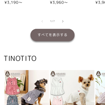
通
¥3,190〜
通
¥3,960〜
通
¥3,
常
常
常
価
価
価
格
格
格
の
1
/
7
すべてを表示する
TINOTITO