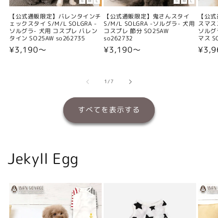
【公式通販限定】バレンタインチ
【公式通販限定】鬼さんスタイ
【公式
ェックスタイ S/M/L SOLGRA -
S/M/L SOLGRA -ソルグラ- 犬用
スマスス
ソルグラ- 犬用 コスプレ バレン
コスプレ 節分 SO25AW
ソルグ
タイン SO25AW so262735
so262732
マス SO
通
¥3,190〜
通
¥3,190〜
通
¥3,
常
常
常
価
価
価
格
格
格
の
1
/
7
すべてを表示する
Jekyll Egg