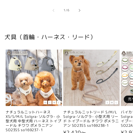
の
1
/
6
犬具（首輪・ハーネス・リード）
売
ナチュラルニットハーネス
ナチュラルニットリード S/M/L
バイカ
XS/S/M/L Solgra-ソルグラ- 小
Solgra-ソルグラ- 小型犬用 リー
Solg
型犬用 中型犬用 ハーネス トイプ
ド トイプードル チワワ ポメラニ
イプー
ードル チワワ ポメラニアン
アン SO23SS so169238-1
SO22A
SO23SS so169237-1
通
¥2,420〜
通
¥2,9