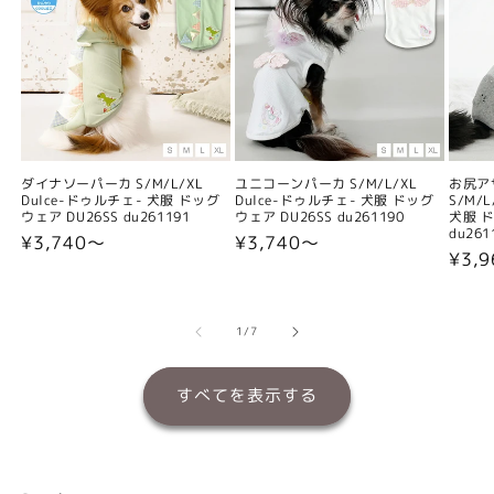
ダイナソーパーカ S/M/L/XL
ユニコーンパーカ S/M/L/XL
お尻ア
Dulce-ドゥルチェ- 犬服 ドッグ
Dulce-ドゥルチェ- 犬服 ドッグ
S/M/
ウェア DU26SS du261191
ウェア DU26SS du261190
犬服 ド
du261
通
¥3,740〜
通
¥3,740〜
通
¥3,
常
常
常
価
価
価
格
格
格
の
1
/
7
すべてを表示する