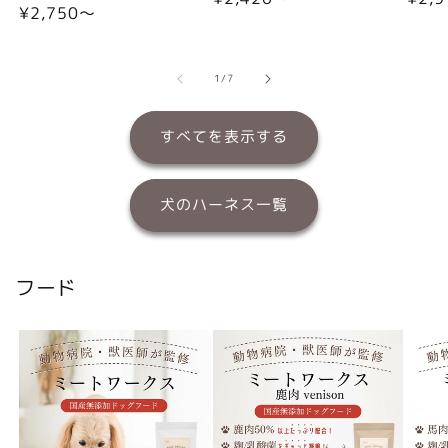
通
¥2,750〜
常
常
常
価
価
価
格
格
格
の
1
/
7
すべてを表示する
犬のハーネス一覧
フード