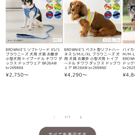
BROWNIE'S ソフトリード XS/S
BROWNIE'S ベスト型ソフトハー
バイカ
ブラウニーズ 犬用 犬具 お散歩
ネス S/M/L/XL ブラウニーズ 犬
M/M-L
小型犬用 トイプードル チワワ ダ
用 犬具 お散歩 小型犬用 トイプ
BROW
ックス ドッグウェア BR26AW
ードル チワワ ダックス ドッグウ
ドッグウ
br269864
ェア BR26AW br269860
br262
通
¥2,750〜
通
¥4,290〜
通
¥4,
常
常
常
価
価
価
格
格
格
の
1
/
7
すべてを表示する