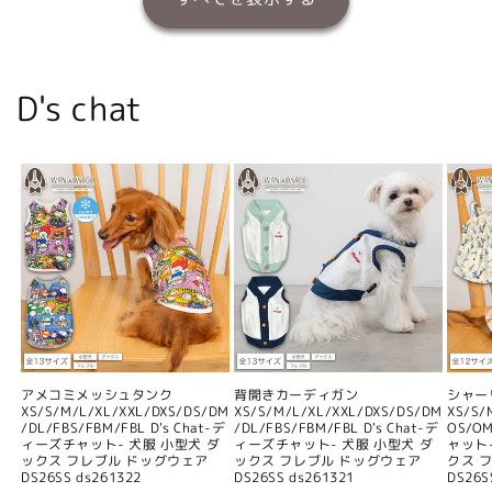
D's chat
アメコミメッシュタンク
背開きカーディガン
シャー
XS/S/M/L/XL/XXL/DXS/DS/DM
XS/S/M/L/XL/XXL/DXS/DS/DM
XS/S/
/DL/FBS/FBM/FBL D's Chat-デ
/DL/FBS/FBM/FBL D's Chat-デ
OS/O
ィーズチャット- 犬服 小型犬 ダ
ィーズチャット- 犬服 小型犬 ダ
ャット
ックス フレブル ドッグウェア
ックス フレブル ドッグウェア
クス 
DS26SS ds261322
DS26SS ds261321
DS26S