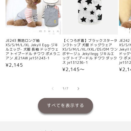
JE243 無地ロング袖
【くつろぎ着】ブラックスタータ
JE24
XS/S/M/L/XL Jekyll Egg-ジキ
ンクトップ 犬服 ドッグウェア
XS/S/
ルエッグ- 犬服 長袖 ドッグウェ
XS/S/M/L/XL/XXL/DS/DM ワン
Jeky
ア トイプードル チワワ ポメラニ
ボヤージュ Jekyllegg ジキルエ
ドッグ
アン JE21AW je151243-1
ッグ トイプードル チワワ ダック
ワ ポメ
ス je131236-1
je151
通
¥2,145
通
¥2,145〜
通
¥2,
常
常
常
価
価
価
格
格
格
の
1
/
7
すべてを表示する