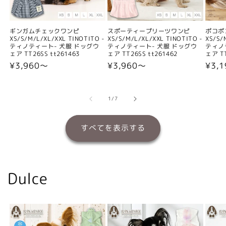
ギンガムチェックワンピ
スポーティープリーツワンピ
ポコポ
XS/S/M/L/XL/XXL TINOTITO -
XS/S/M/L/XL/XXL TINOTITO -
XS/S/
ティノティート- 犬服 ドッグウ
ティノティート- 犬服 ドッグウ
ティノ
ェア TT26SS tt261463
ェア TT26SS tt261462
ェア TT
通
¥3,960〜
通
¥3,960〜
通
¥3,
常
常
常
価
価
価
格
格
格
の
1
/
7
すべてを表示する
Dulce