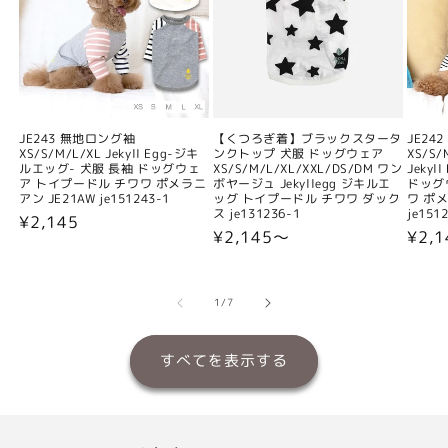
JE243 無地ロング袖
【くつろぎ着】ブラックスタータ
JE24
XS/S/M/L/XL Jekyll Egg-ジキ
ンクトップ 犬服 ドッグウェア
XS/S/
ルエッグ- 犬服 長袖 ドッグウェ
XS/S/M/L/XL/XXL/DS/DM ワン
Jeky
ア トイプードル チワワ ポメラニ
ボヤージュ Jekyllegg ジキルエ
ドッグ
アン JE21AW je151243-1
ッグ トイプードル チワワ ダック
ワ ポメ
ス je131236-1
je151
通
¥2,145
通
¥2,145〜
通
¥2,
常
常
常
価
価
価
格
格
格
の
1
/
7
すべてを表示する