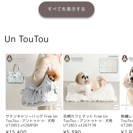
すべてを表示する
Un TouTou
サテンキャリーバッグ Free Un
花柄カフェマット Free Un
刺繍レー
TouTou -アントゥトゥ- 犬用
TouTou -アントゥトゥ- 犬用
TouT
UT26SS ut268181
UT26SS ut267178
UT26S
通
¥15,400
通
¥5,390
通
¥2,