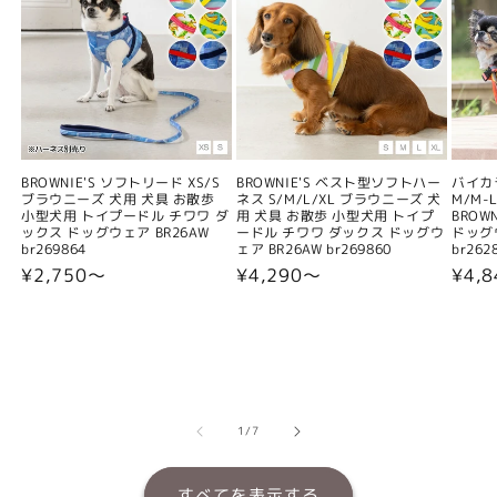
BROWNIE'S ソフトリード XS/S
BROWNIE'S ベスト型ソフトハー
バイカ
ブラウニーズ 犬用 犬具 お散歩
ネス S/M/L/XL ブラウニーズ 犬
M/M-L
小型犬用 トイプードル チワワ ダ
用 犬具 お散歩 小型犬用 トイプ
BROW
ックス ドッグウェア BR26AW
ードル チワワ ダックス ドッグウ
ドッグウ
br269864
ェア BR26AW br269860
br262
通
¥2,750〜
通
¥4,290〜
通
¥4,
常
常
常
価
価
価
格
格
格
の
1
/
7
すべてを表示する