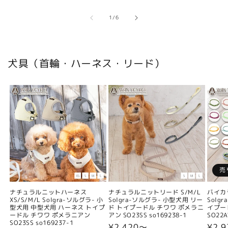
の
1
/
6
犬具（首輪・ハーネス・リード）
売
ナチュラルニットハーネス
ナチュラルニットリード S/M/L
バイカ
XS/S/M/L Solgra-ソルグラ- 小
Solgra-ソルグラ- 小型犬用 リー
Solg
型犬用 中型犬用 ハーネス トイプ
ド トイプードル チワワ ポメラニ
イプー
ードル チワワ ポメラニアン
アン SO23SS so169238-1
SO22A
SO23SS so169237-1
通
¥2,420〜
通
¥2,9