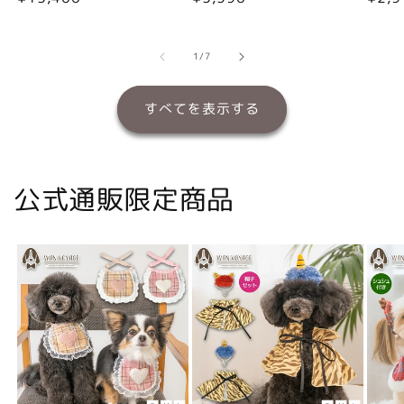
常
常
常
価
価
価
格
格
格
の
1
/
7
すべてを表示する
公式通販限定商品