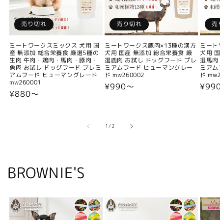
売り切れ
売り切れ
売
ミートワークスミックス 犬用 国
ミートワークス鹿肉×13種の漢方
ミート
産 無添加 総合栄養食 厳選5種の
犬用 国産 無添加 総合栄養食 厳
犬用 
生肉 牛肉・鶏肉・馬肉・豚肉・
選鹿肉 お試し ドッグフード プレ
選馬肉
魚肉 お試し ドッグフード プレミ
ミアムフード ヒューマングレー
ミアム
アムフード ヒューマングレード
ド mw260002
ド mw2
mw260001
通
¥990〜
通
¥99
通
¥880〜
常
常
常
価
価
価
格
格
格
の
1
/
2
BROWNIE'S