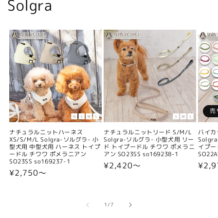
Solgra
売
ナチュラルニットハーネス
ナチュラルニットリード S/M/L
バイカ
XS/S/M/L Solgra-ソルグラ- 小
Solgra-ソルグラ- 小型犬用 リー
Solg
型犬用 中型犬用 ハーネス トイプ
ド トイプードル チワワ ポメラニ
イプー
ードル チワワ ポメラニアン
アン SO23SS so169238-1
SO22A
SO23SS so169237-1
通
¥2,420〜
通
¥2,9
通
¥2,750〜
常
常
常
価
価
価
格
格
格
の
1
/
7