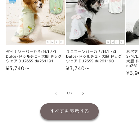
ダイナソーパーカ S/M/L/XL
ユニコーンパーカ S/M/L/XL
お尻ア
Dulce-ドゥルチェ- 犬服 ドッグ
Dulce-ドゥルチェ- 犬服 ドッグ
S/M/
ウェア DU26SS du261191
ウェア DU26SS du261190
犬服 ド
du261
通
¥3,740〜
通
¥3,740〜
通
¥3,
常
常
常
価
価
価
格
格
格
の
1
/
7
すべてを表示する