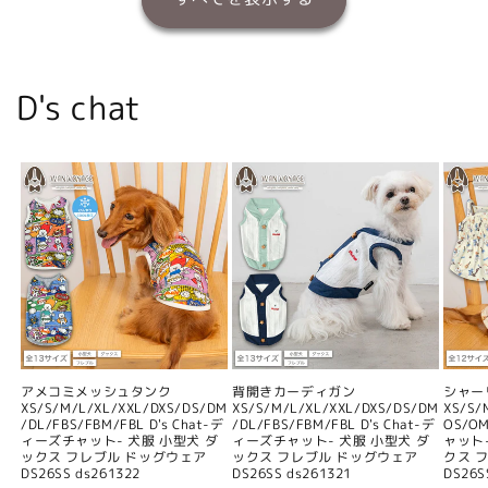
D's chat
アメコミメッシュタンク
背開きカーディガン
シャー
XS/S/M/L/XL/XXL/DXS/DS/DM
XS/S/M/L/XL/XXL/DXS/DS/DM
XS/S/
/DL/FBS/FBM/FBL D's Chat-デ
/DL/FBS/FBM/FBL D's Chat-デ
OS/O
ィーズチャット- 犬服 小型犬 ダ
ィーズチャット- 犬服 小型犬 ダ
ャット
ックス フレブル ドッグウェア
ックス フレブル ドッグウェア
クス 
DS26SS ds261322
DS26SS ds261321
DS26S