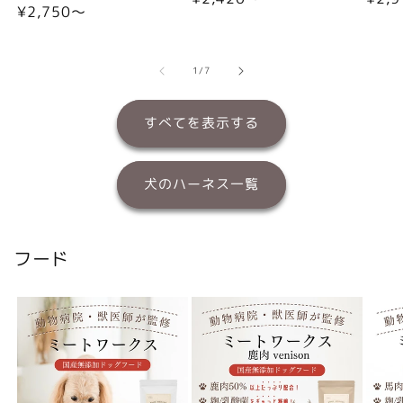
通
¥2,750〜
常
常
常
価
価
価
格
格
格
の
1
/
7
すべてを表示する
犬のハーネス一覧
フード