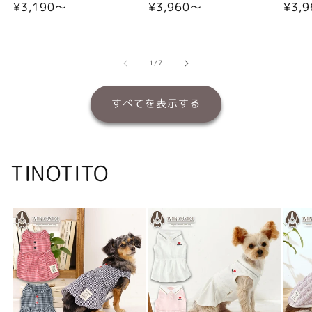
通
¥3,190〜
通
¥3,960〜
通
¥3,
常
常
常
価
価
価
格
格
格
の
1
/
7
すべてを表示する
TINOTITO