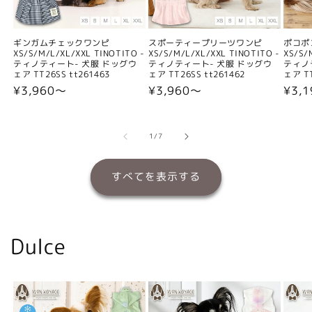
ギンガムチェックワンピ
スポーティープリーツワンピ
ポコポ
XS/S/M/L/XL/XXL TINOTITO -
XS/S/M/L/XL/XXL TINOTITO -
XS/S/
ティノティート- 犬服 ドッグウ
ティノティート- 犬服 ドッグウ
ティノ
ェア TT26SS tt261463
ェア TT26SS tt261462
ェア TT
通
¥3,960〜
通
¥3,960〜
通
¥3,
常
常
常
価
価
価
格
格
格
の
1
/
7
すべてを表示する
Dulce