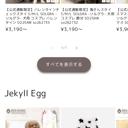
【公式通販限定】バレンタインチ
【公式通販限定】鬼さんスタイ
【公式
ェックスタイ S/M/L SOLGRA -
S/M/L SOLGRA -ソルグラ- 犬用
スマスス
ソルグラ- 犬用 コスプレ バレン
コスプレ 節分 SO25AW
ソルグ
タイン SO25AW so262735
so262732
マス SO
通
¥3,190〜
通
¥3,190〜
通
¥3,
常
常
常
価
価
価
格
格
格
の
1
/
7
すべてを表示する
Jekyll Egg