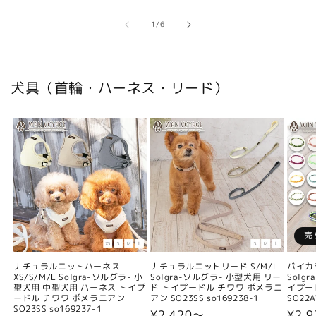
の
1
/
6
犬具（首輪・ハーネス・リード）
売
ナチュラルニットハーネス
ナチュラルニットリード S/M/L
バイカ
XS/S/M/L Solgra-ソルグラ- 小
Solgra-ソルグラ- 小型犬用 リー
Solg
型犬用 中型犬用 ハーネス トイプ
ド トイプードル チワワ ポメラニ
イプー
ードル チワワ ポメラニアン
アン SO23SS so169238-1
SO22A
SO23SS so169237-1
通
¥2,420〜
通
¥2,9