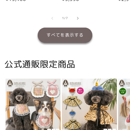
常
常
常
価
価
価
格
格
格
の
1
/
7
すべてを表示する
公式通販限定商品