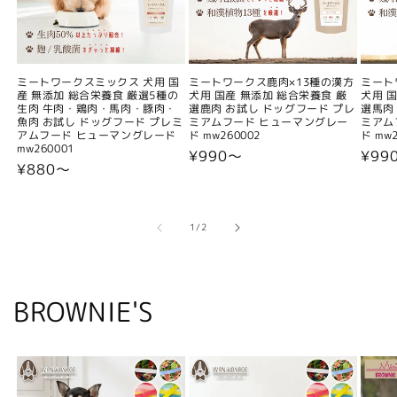
ミートワークスミックス 犬用 国
ミートワークス鹿肉×13種の漢方
ミート
産 無添加 総合栄養食 厳選5種の
犬用 国産 無添加 総合栄養食 厳
犬用 
生肉 牛肉・鶏肉・馬肉・豚肉・
選鹿肉 お試し ドッグフード プレ
選馬肉
魚肉 お試し ドッグフード プレミ
ミアムフード ヒューマングレー
ミアム
アムフード ヒューマングレード
ド mw260002
ド mw2
mw260001
通
¥990〜
通
¥99
通
¥880〜
常
常
常
価
価
価
格
格
格
の
1
/
2
BROWNIE'S