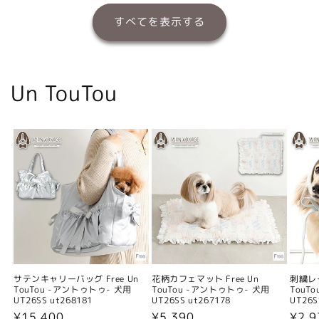
すべてを表示する
Un TouTou
サテンキャリーバッグ Free Un
花柄カフェマット Free Un
刺繍レー
TouTou -アントゥトゥ- 犬用
TouTou -アントゥトゥ- 犬用
TouT
UT26SS ut268181
UT26SS ut267178
UT26S
通
¥15,400
通
¥5,390
通
¥2,