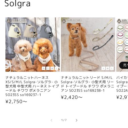
Solgra
売
ナチュラルニットハーネス
ナチュラルニットリード S/M/L
バイカ
XS/S/M/L Solgra-ソルグラ- 小
Solgra-ソルグラ- 小型犬用 リー
Solg
型犬用 中型犬用 ハーネス トイプ
ド トイプードル チワワ ポメラニ
イプー
ードル チワワ ポメラニアン
アン SO23SS so169238-1
SO22A
SO23SS so169237-1
通
¥2,420〜
通
¥2,9
通
¥2,750〜
常
常
常
価
価
価
格
格
格
の
1
/
7