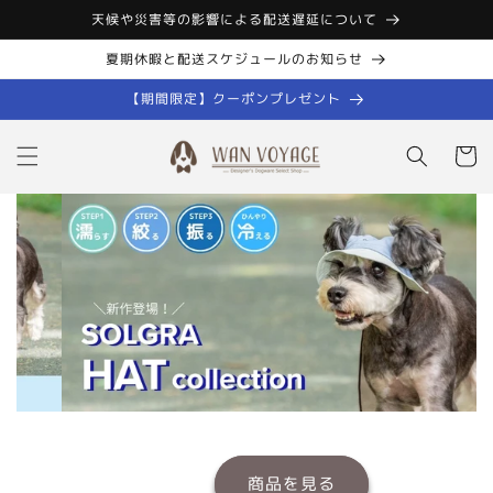
コンテン
天候や災害等の影響による配送遅延について
ツに進む
夏期休暇と配送スケジュールのお知らせ
【期間限定】クーポンプレゼント
カ
ー
ト
商品を見る