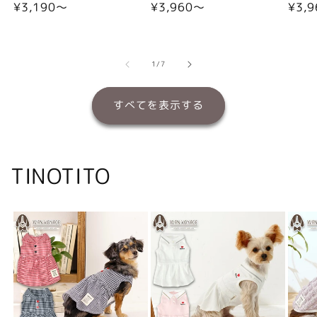
通
¥3,190〜
通
¥3,960〜
通
¥3,
常
常
常
価
価
価
格
格
格
の
1
/
7
すべてを表示する
TINOTITO