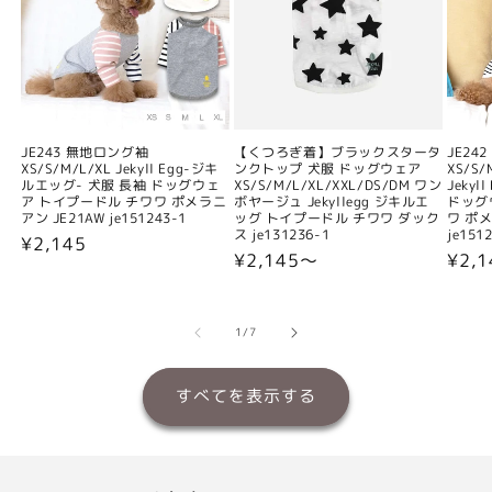
JE243 無地ロング袖
【くつろぎ着】ブラックスタータ
JE24
XS/S/M/L/XL Jekyll Egg-ジキ
ンクトップ 犬服 ドッグウェア
XS/S/
ルエッグ- 犬服 長袖 ドッグウェ
XS/S/M/L/XL/XXL/DS/DM ワン
Jeky
ア トイプードル チワワ ポメラニ
ボヤージュ Jekyllegg ジキルエ
ドッグ
アン JE21AW je151243-1
ッグ トイプードル チワワ ダック
ワ ポメ
ス je131236-1
je151
通
¥2,145
通
¥2,145〜
通
¥2,
常
常
常
価
価
価
格
格
格
の
1
/
7
すべてを表示する