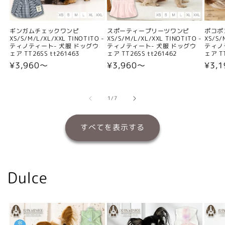
ギンガムチェックワンピ
スポーティープリーツワンピ
ポコポ
XS/S/M/L/XL/XXL TINOTITO -
XS/S/M/L/XL/XXL TINOTITO -
XS/S/
ティノティート- 犬服 ドッグウ
ティノティート- 犬服 ドッグウ
ティノ
ェア TT26SS tt261463
ェア TT26SS tt261462
ェア TT
通
¥3,960〜
通
¥3,960〜
通
¥3,
常
常
常
価
価
価
格
格
格
の
1
/
7
すべてを表示する
Dulce