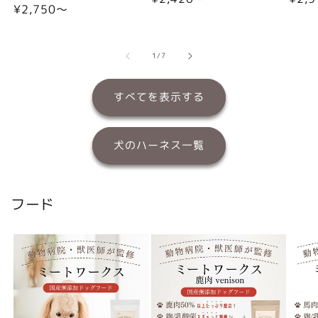
通
¥2,750〜
常
常
常
価
価
価
格
格
格
の
1
/
7
すべてを表示する
犬のハーネス一覧
フード