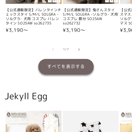
【公式通販限定】バレンタインチ
【公式通販限定】鬼さんスタイ
【公式
ェックスタイ S/M/L SOLGRA -
S/M/L SOLGRA -ソルグラ- 犬用
スマスス
ソルグラ- 犬用 コスプレ バレン
コスプレ 節分 SO25AW
ソルグ
タイン SO25AW so262735
so262732
マス SO
通
¥3,190〜
通
¥3,190〜
通
¥3,
常
常
常
価
価
価
格
格
格
の
1
/
7
すべてを表示する
Jekyll Egg