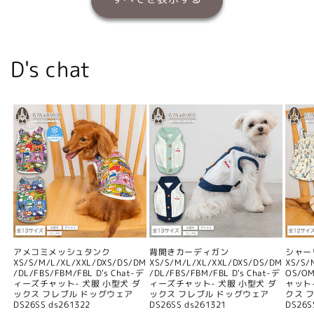
D's chat
アメコミメッシュタンク
背開きカーディガン
シャー
XS/S/M/L/XL/XXL/DXS/DS/DM
XS/S/M/L/XL/XXL/DXS/DS/DM
XS/S/
/DL/FBS/FBM/FBL D's Chat-デ
/DL/FBS/FBM/FBL D's Chat-デ
OS/O
ィーズチャット- 犬服 小型犬 ダ
ィーズチャット- 犬服 小型犬 ダ
ャット
ックス フレブル ドッグウェア
ックス フレブル ドッグウェア
クス 
DS26SS ds261322
DS26SS ds261321
DS26S