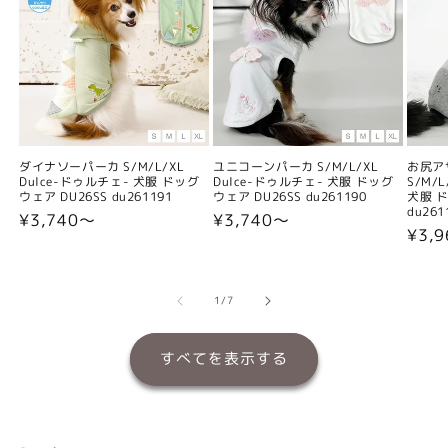
ダイナソーパーカ S/M/L/XL
ユニコーンパーカ S/M/L/XL
お尻ア
Dulce-ドゥルチェ- 犬服 ドッグ
Dulce-ドゥルチェ- 犬服 ドッグ
S/M/
ウェア DU26SS du261191
ウェア DU26SS du261190
犬服 ド
du261
通
¥3,740〜
通
¥3,740〜
通
¥3,
常
常
常
価
価
価
格
格
格
の
1
/
7
すべてを表示する