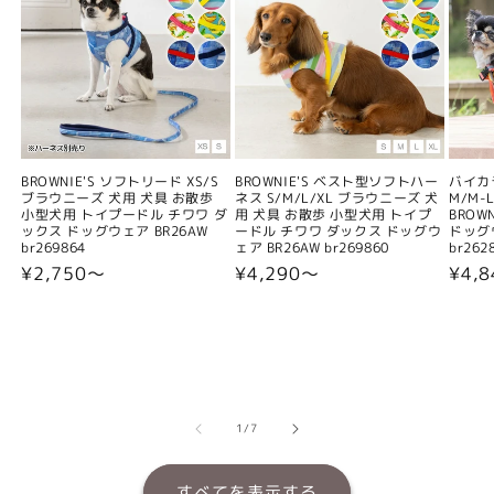
BROWNIE'S ソフトリード XS/S
BROWNIE'S ベスト型ソフトハー
バイカ
ブラウニーズ 犬用 犬具 お散歩
ネス S/M/L/XL ブラウニーズ 犬
M/M-L
小型犬用 トイプードル チワワ ダ
用 犬具 お散歩 小型犬用 トイプ
BROW
ックス ドッグウェア BR26AW
ードル チワワ ダックス ドッグウ
ドッグウ
br269864
ェア BR26AW br269860
br262
通
¥2,750〜
通
¥4,290〜
通
¥4,
常
常
常
価
価
価
格
格
格
の
1
/
7
すべてを表示する