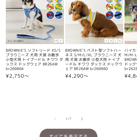
BROWNIE'S ソフトリード XS/S
BROWNIE'S ベスト型ソフトハー
バイカ
ブラウニーズ 犬用 犬具 お散歩
ネス S/M/L/XL ブラウニーズ 犬
M/M-L
小型犬用 トイプードル チワワ ダ
用 犬具 お散歩 小型犬用 トイプ
BROW
ックス ドッグウェア BR26AW
ードル チワワ ダックス ドッグウ
ドッグウ
br269864
ェア BR26AW br269860
br262
通
¥2,750〜
通
¥4,290〜
通
¥4,
常
常
常
価
価
価
格
格
格
の
1
/
7
すべてを表示する