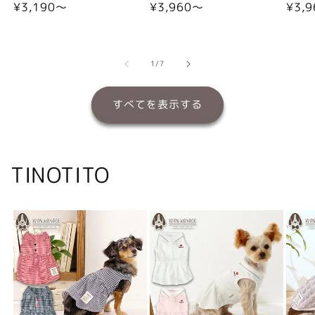
通
¥3,190〜
通
¥3,960〜
通
¥3,
常
常
常
価
価
価
格
格
格
の
1
/
7
すべてを表示する
TINOTITO