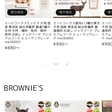
売り切れ
売り切れ
売
ミートワークスミックス 犬用 国
ミートワークス鹿肉×13種の漢方
ミート
産 無添加 総合栄養食 厳選5種の
犬用 国産 無添加 総合栄養食 厳
犬用 
生肉 牛肉・鶏肉・馬肉・豚肉・
選鹿肉 お試し ドッグフード プレ
選馬肉
魚肉 お試し ドッグフード プレミ
ミアムフード ヒューマングレー
ミアム
アムフード ヒューマングレード
ド mw260002
ド mw2
mw260001
通
¥990〜
通
¥99
通
¥880〜
常
常
常
価
価
価
格
格
格
の
1
/
2
BROWNIE'S