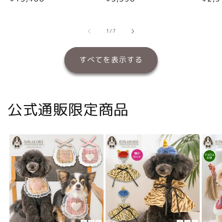
常
常
常
価
価
価
格
格
格
の
1
/
7
すべてを表示する
公式通販限定商品