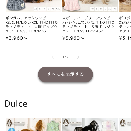
ギンガムチェックワンピ
スポーティープリーツワンピ
ポコポ
XS/S/M/L/XL/XXL TINOTITO -
XS/S/M/L/XL/XXL TINOTITO -
XS/S/
ティノティート- 犬服 ドッグウ
ティノティート- 犬服 ドッグウ
ティノ
ェア TT26SS tt261463
ェア TT26SS tt261462
ェア TT
通
¥3,960〜
通
¥3,960〜
通
¥3,
常
常
常
価
価
価
格
格
格
の
1
/
7
すべてを表示する
Dulce