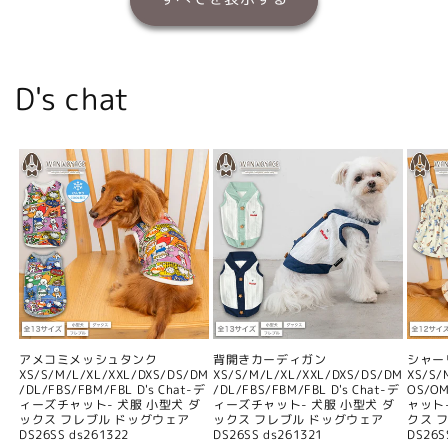
D's chat
アメコミメッシュタンク
背開きカーディガン
シャー
XS/S/M/L/XL/XXL/DXS/DS/DM
XS/S/M/L/XL/XXL/DXS/DS/DM
XS/S/
/DL/FBS/FBM/FBL D's Chat-デ
/DL/FBS/FBM/FBL D's Chat-デ
OS/O
ィーズチャット- 犬服 小型犬 ダ
ィーズチャット- 犬服 小型犬 ダ
ャット
ックス フレブル ドッグウェア
ックス フレブル ドッグウェア
クス 
DS26SS ds261322
DS26SS ds261321
DS26S