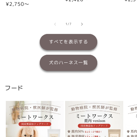
通
¥2,750〜
常
常
常
価
価
価
格
格
格
の
1
/
7
すべてを表示する
犬のハーネス一覧
フード