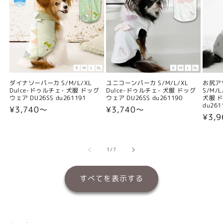
ダイナソーパーカ S/M/L/XL
ユニコーンパーカ S/M/L/XL
お尻ア
Dulce-ドゥルチェ- 犬服 ドッグ
Dulce-ドゥルチェ- 犬服 ドッグ
S/M/
ウェア DU26SS du261191
ウェア DU26SS du261190
犬服 ド
du261
通
¥3,740〜
通
¥3,740〜
通
¥3,
常
常
常
価
価
価
格
格
格
の
1
/
7
すべてを表示する