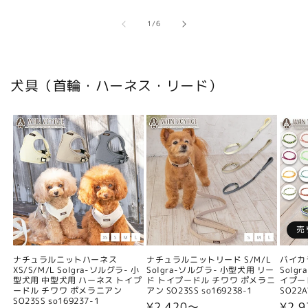
の
1
/
6
犬具（首輪・ハーネス・リード）
売
ナチュラルニットハーネス
ナチュラルニットリード S/M/L
バイカ
XS/S/M/L Solgra-ソルグラ- 小
Solgra-ソルグラ- 小型犬用 リー
Solg
型犬用 中型犬用 ハーネス トイプ
ド トイプードル チワワ ポメラニ
イプー
ードル チワワ ポメラニアン
アン SO23SS so169238-1
SO22A
SO23SS so169237-1
通
¥2,420〜
通
¥2,9