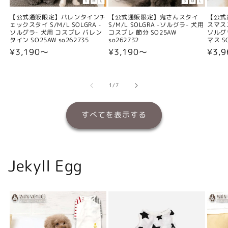
【公式通販限定】バレンタインチ
【公式通販限定】鬼さんスタイ
【公式
ェックスタイ S/M/L SOLGRA -
S/M/L SOLGRA -ソルグラ- 犬用
スマスス
ソルグラ- 犬用 コスプレ バレン
コスプレ 節分 SO25AW
ソルグ
タイン SO25AW so262735
so262732
マス SO
通
¥3,190〜
通
¥3,190〜
通
¥3,
常
常
常
価
価
価
格
格
格
の
1
/
7
すべてを表示する
Jekyll Egg