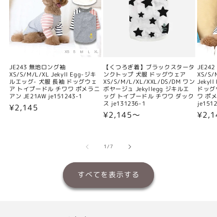
JE243 無地ロング袖
【くつろぎ着】ブラックスタータ
JE24
XS/S/M/L/XL Jekyll Egg-ジキ
ンクトップ 犬服 ドッグウェア
XS/S/
ルエッグ- 犬服 長袖 ドッグウェ
XS/S/M/L/XL/XXL/DS/DM ワン
Jeky
ア トイプードル チワワ ポメラニ
ボヤージュ Jekyllegg ジキルエ
ドッグ
アン JE21AW je151243-1
ッグ トイプードル チワワ ダック
ワ ポメ
ス je131236-1
je151
通
¥2,145
通
¥2,145〜
通
¥2,
常
常
常
価
価
価
格
格
格
の
1
/
7
すべてを表示する