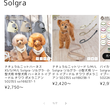
Solgra
売
ナチュラルニットハーネス
ナチュラルニットリード S/M/L
バイカ
XS/S/M/L Solgra-ソルグラ- 小
Solgra-ソルグラ- 小型犬用 リー
Solg
型犬用 中型犬用 ハーネス トイプ
ド トイプードル チワワ ポメラニ
イプー
ードル チワワ ポメラニアン
アン SO23SS so169238-1
SO22A
SO23SS so169237-1
通
¥2,420〜
通
¥2,9
通
¥2,750〜
常
常
常
価
価
価
格
格
格
の
1
/
7