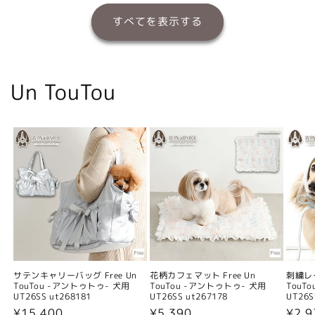
すべてを表示する
Un TouTou
サテンキャリーバッグ Free Un
花柄カフェマット Free Un
刺繍レー
TouTou -アントゥトゥ- 犬用
TouTou -アントゥトゥ- 犬用
TouT
UT26SS ut268181
UT26SS ut267178
UT26S
通
¥15,400
通
¥5,390
通
¥2,