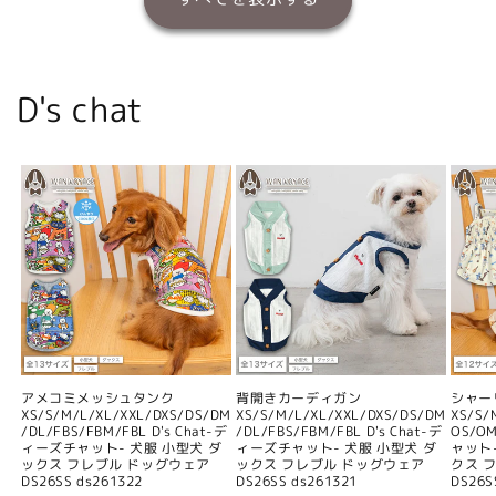
D's chat
アメコミメッシュタンク
背開きカーディガン
シャー
XS/S/M/L/XL/XXL/DXS/DS/DM
XS/S/M/L/XL/XXL/DXS/DS/DM
XS/S/
/DL/FBS/FBM/FBL D's Chat-デ
/DL/FBS/FBM/FBL D's Chat-デ
OS/O
ィーズチャット- 犬服 小型犬 ダ
ィーズチャット- 犬服 小型犬 ダ
ャット
ックス フレブル ドッグウェア
ックス フレブル ドッグウェア
クス 
DS26SS ds261322
DS26SS ds261321
DS26S