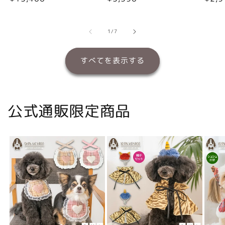
常
常
常
価
価
価
格
格
格
の
1
/
7
すべてを表示する
公式通販限定商品