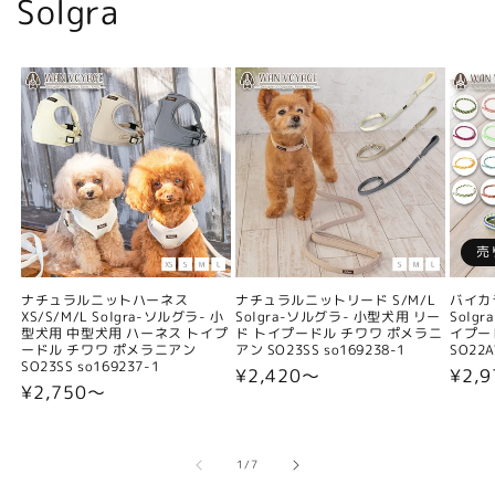
Solgra
売
ナチュラルニットハーネス
ナチュラルニットリード S/M/L
バイカ
XS/S/M/L Solgra-ソルグラ- 小
Solgra-ソルグラ- 小型犬用 リー
Solg
型犬用 中型犬用 ハーネス トイプ
ド トイプードル チワワ ポメラニ
イプー
ードル チワワ ポメラニアン
アン SO23SS so169238-1
SO22A
SO23SS so169237-1
通
¥2,420〜
通
¥2,9
通
¥2,750〜
常
常
常
価
価
価
格
格
格
の
1
/
7