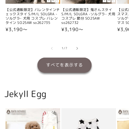
【公式通販限定】バレンタインチ
【公式通販限定】鬼さんスタイ
【公式
ェックスタイ S/M/L SOLGRA -
S/M/L SOLGRA -ソルグラ- 犬用
スマスス
ソルグラ- 犬用 コスプレ バレン
コスプレ 節分 SO25AW
ソルグ
タイン SO25AW so262735
so262732
マス SO
通
¥3,190〜
通
¥3,190〜
通
¥3,
常
常
常
価
価
価
格
格
格
の
1
/
7
すべてを表示する
Jekyll Egg