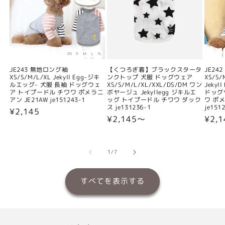
JE243 無地ロング袖
【くつろぎ着】ブラックスタータ
JE24
XS/S/M/L/XL Jekyll Egg-ジキ
ンクトップ 犬服 ドッグウェア
XS/S/
ルエッグ- 犬服 長袖 ドッグウェ
XS/S/M/L/XL/XXL/DS/DM ワン
Jeky
ア トイプードル チワワ ポメラニ
ボヤージュ Jekyllegg ジキルエ
ドッグ
アン JE21AW je151243-1
ッグ トイプードル チワワ ダック
ワ ポメ
ス je131236-1
je151
通
¥2,145
通
¥2,145〜
通
¥2,
常
常
常
価
価
価
格
格
格
の
1
/
7
すべてを表示する