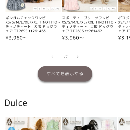
ギンガムチェックワンピ
スポーティープリーツワンピ
ポコポ
XS/S/M/L/XL/XXL TINOTITO -
XS/S/M/L/XL/XXL TINOTITO -
XS/S/
ティノティート- 犬服 ドッグウ
ティノティート- 犬服 ドッグウ
ティノ
ェア TT26SS tt261463
ェア TT26SS tt261462
ェア TT
通
¥3,960〜
通
¥3,960〜
通
¥3,
常
常
常
価
価
価
格
格
格
の
1
/
7
すべてを表示する
Dulce