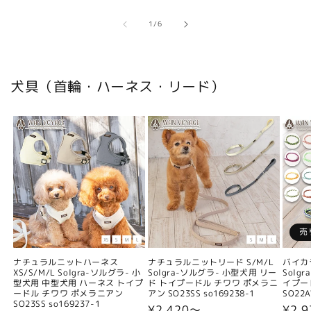
の
1
/
6
犬具（首輪・ハーネス・リード）
売
ナチュラルニットハーネス
ナチュラルニットリード S/M/L
バイカ
XS/S/M/L Solgra-ソルグラ- 小
Solgra-ソルグラ- 小型犬用 リー
Solg
型犬用 中型犬用 ハーネス トイプ
ド トイプードル チワワ ポメラニ
イプー
ードル チワワ ポメラニアン
アン SO23SS so169238-1
SO22A
SO23SS so169237-1
通
¥2,420〜
通
¥2,9