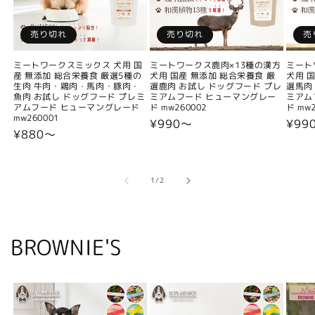
売り切れ
売り切れ
売
ミートワークスミックス 犬用 国
ミートワークス鹿肉×13種の漢方
ミート
産 無添加 総合栄養食 厳選5種の
犬用 国産 無添加 総合栄養食 厳
犬用 
生肉 牛肉・鶏肉・馬肉・豚肉・
選鹿肉 お試し ドッグフード プレ
選馬肉
魚肉 お試し ドッグフード プレミ
ミアムフード ヒューマングレー
ミアム
アムフード ヒューマングレード
ド mw260002
ド mw2
mw260001
通
¥990〜
通
¥99
通
¥880〜
常
常
常
価
価
価
格
格
格
の
1
/
2
BROWNIE'S