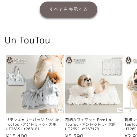
すべてを表示する
Un TouTou
サテンキャリーバッグ Free Un
花柄カフェマット Free Un
刺繍レー
TouTou -アントゥトゥ- 犬用
TouTou -アントゥトゥ- 犬用
TouT
UT26SS ut268181
UT26SS ut267178
UT26S
通
¥15,400
通
¥5,390
通
¥2,