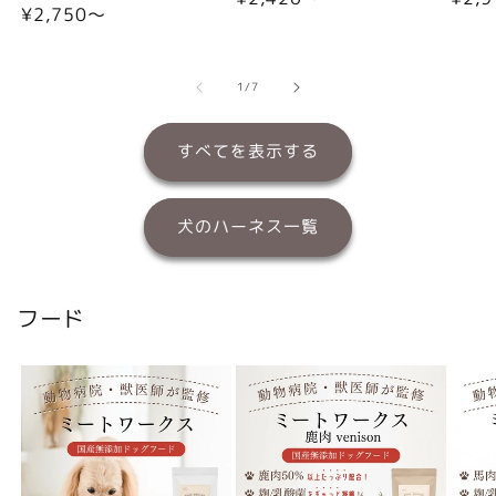
通
¥2,750〜
常
常
常
価
価
価
格
格
格
の
1
/
7
すべてを表示する
犬のハーネス一覧
フード