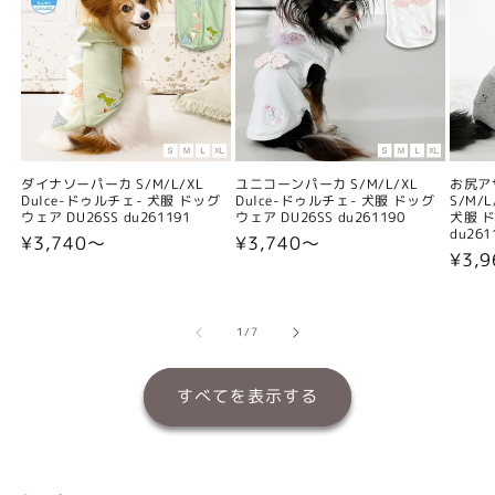
ダイナソーパーカ S/M/L/XL
ユニコーンパーカ S/M/L/XL
お尻ア
Dulce-ドゥルチェ- 犬服 ドッグ
Dulce-ドゥルチェ- 犬服 ドッグ
S/M/
ウェア DU26SS du261191
ウェア DU26SS du261190
犬服 ド
du261
通
¥3,740〜
通
¥3,740〜
通
¥3,
常
常
常
価
価
価
格
格
格
の
1
/
7
すべてを表示する