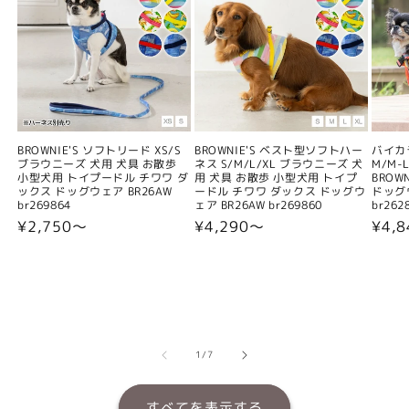
BROWNIE'S ソフトリード XS/S
BROWNIE'S ベスト型ソフトハー
バイカ
ブラウニーズ 犬用 犬具 お散歩
ネス S/M/L/XL ブラウニーズ 犬
M/M-L
小型犬用 トイプードル チワワ ダ
用 犬具 お散歩 小型犬用 トイプ
BROW
ックス ドッグウェア BR26AW
ードル チワワ ダックス ドッグウ
ドッグウ
br269864
ェア BR26AW br269860
br262
通
¥2,750〜
通
¥4,290〜
通
¥4,
常
常
常
価
価
価
格
格
格
の
1
/
7
すべてを表示する