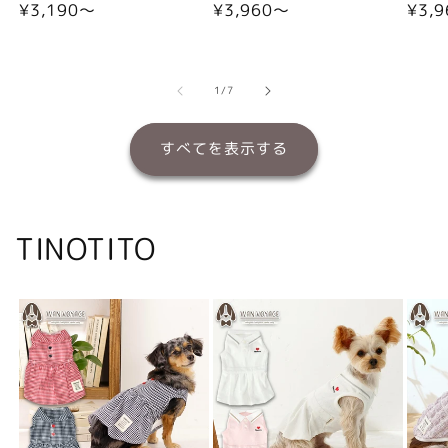
通
¥3,190〜
通
¥3,960〜
通
¥3,
常
常
常
価
価
価
格
格
格
の
1
/
7
すべてを表示する
TINOTITO